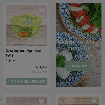
Ve­ga­nen Moz­
za­rel­la
Soja Joghurt Aprikose
150g
Selbst herstellen!
Sojade
ZUM REZEPT
€ 1,49
€ 1,49 / STK
AUF DIE
EINKAUFSLISTE