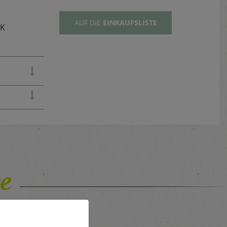
AUF DIE
EINKAUFSLISTE
TK
e