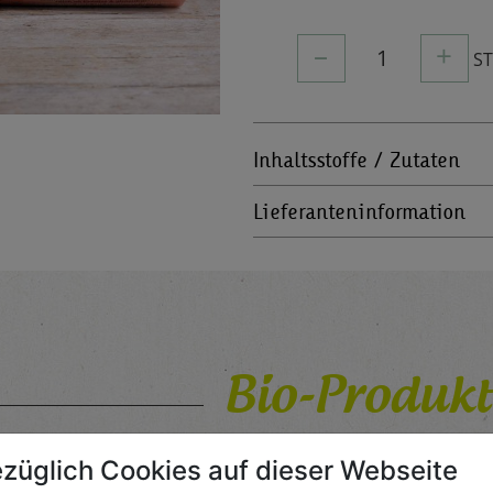
–
+
1
S
Inhaltsstoffe / Zutaten
Lieferanteninformation
Bio-Produkt
für Jedermann
züglich Cookies auf dieser Webseite