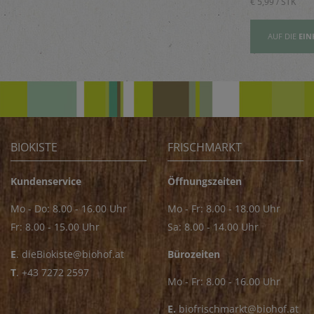
€ 5,89 / STK
€ 5,99 / STK
AUFSLISTE
AUF DIE
EINKAUFSLISTE
AUF DIE
EIN
BIOKISTE
FRISCHMARKT
Kundenservice
Öffnungszeiten
Mo - Do: 8.00 - 16.00 Uhr
Mo - Fr: 8.00 - 18.00 Uhr
Fr: 8.00 - 15.00 Uhr
Sa: 8.00 - 14.00 Uhr
E
.
dieBiokiste@biohof.at
Bürozeiten
T
.
+43 7272 2597
Mo - Fr: 8.00 - 16.00 Uhr
E.
biofrischmarkt@biohof.at