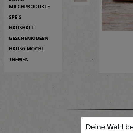
MILCHPRODUKTE
SPEIS
HAUSHALT
GESCHENKIDEEN
HAUSG'MOCHT
THEMEN
Deine Wahl be