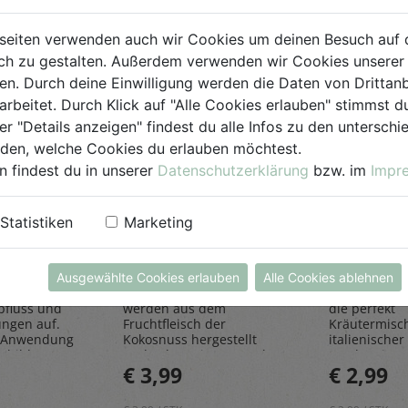
seiten verwenden auch wir Cookies um deinen Besuch auf 
h zu gestalten. Außerdem verwenden wir Cookies unserer 
. Durch deine Einwilligung werden die Daten von Drittanb
arbeitet. Durch Klick auf "Alle Cookies erlauben" stimmst
er "Details anzeigen" findest du alle Infos zu den untersch
iden, welche Cookies du erlauben möchtest.
n findest du in unserer
Datenschutzerklärung
bzw. im
Impr
einiger
Kokosraspeln
Kräuter
250g
all'Itali
Statistiken
Marketing
Rapunzel Naturkost
Sonnentor
Ausgewählte Cookies erlauben
Alle Cookies ablehnen
iniger
Den feinen Kokosraspeln
Die Kräuter al
bfluss und
werden aus dem
die perfekt
ungen auf.
Fruchtfleisch der
Kräutermisc
 Anwendung
Kokosnuss hergestellt
italienischer 
sbildung
und geben einen Hauch
rundet Pizze
€ 3,99
€ 2,99
Exotik in köstliche Kuchen
und Pastager
& Kekse