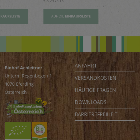
€ 8,29 / STK
€ 2,80 / STK
NKAUFSLISTE
AUF DIE
EINKAUFSLISTE
AUF DIE
EI
ANFAHRT
Biohof Achleitner
Unterm Regenbogen 1
VERSANDKOSTEN
4070 Eferding
HÄUFIGE FRAGEN
Österreich
DOWNLOADS
BARRIEREFREIHEIT