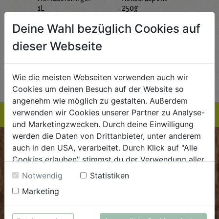
g
1L
250g
all'
AlmaWin
Rapunzel Naturkost
Sonn
Deine Wahl bezüglich Cookies auf
5,89
€ 5,99
€ 3,99
dieser Webseite
 / STK
€ 5,99 / STK
€ 3,99 / STK
AUF DIE
AUF DIE
TE
EINKAUFSLISTE
EINKAUFSLISTE
E
Wie die meisten Webseiten verwenden auch wir
Cookies um deinen Besuch auf der Website so
angenehm wie möglich zu gestalten. Außerdem
verwenden wir Cookies unserer Partner zu Analyse-
und Marketingzwecken. Durch deine Einwilligung
werden die Daten von Drittanbieter, unter anderem
auch in den USA, verarbeitet. Durch Klick auf "Alle
BIOKISTE
Cookies erlauben" stimmst du der Verwendung aller
Cookies zu. Unter "Details anzeigen" findest du alle
Kundenservice
Notwendig
Statistiken
Infos zu den unterschiedlichen Cookies, du kannst
Marketing
Mo - Do: 8.00 - 16.00 Uhr
auch entscheiden, welche Cookies du erlauben
Fr: 8.00 - 15.00 Uhr
möchtest.
Weitere Informationen findest du in unserer