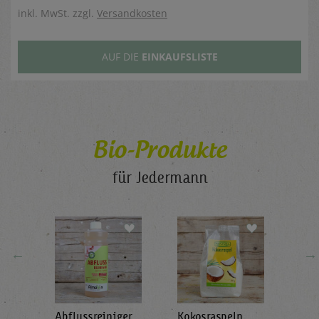
inkl. MwSt. zzgl.
Versandkosten
AUF DIE
EINKAUFSLISTE
Bio-Produkte
für Jedermann
←
→
Abflussreiniger
Kokosraspeln
Krä