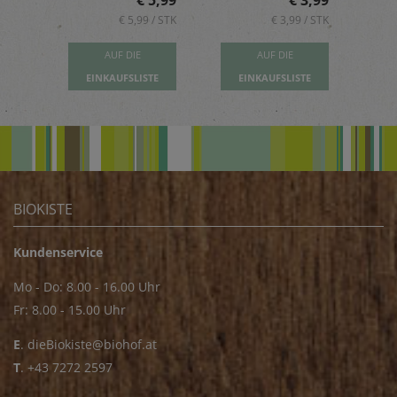
5,89
€ 5,99
€ 3,99
 / STK
€ 5,99 / STK
€ 3,99 / STK
AUF DIE
AUF DIE
TE
EINKAUFSLISTE
EINKAUFSLISTE
E
BIOKISTE
Kundenservice
Mo - Do: 8.00 - 16.00 Uhr
Fr: 8.00 - 15.00 Uhr
E
.
dieBiokiste@biohof.at
T
.
+43 7272 2597