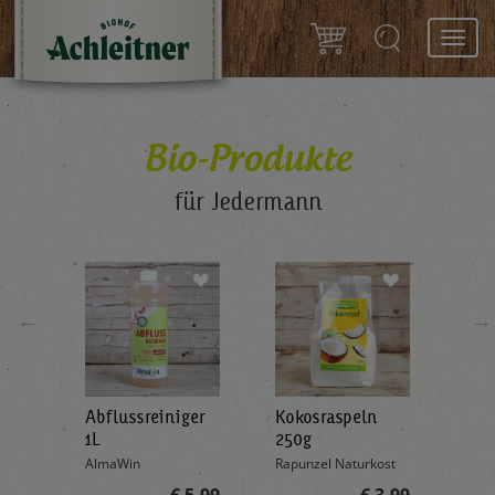
Toggl
navig
Bio-Produkte
für Jedermann
←
→
Abflussreiniger
Kokosraspeln
Krä
g
1L
250g
all'
AlmaWin
Rapunzel Naturkost
Sonn