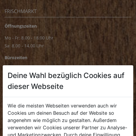
FRISCHMARKT
Öffnungszeiten
Mo - Fr: 8.00 - 18.00 Uhr
Sa: 8.00 - 14.00 Uhr
Bürozeiten
Mo - Fr: 8.00 - 16.00 Uhr
Deine Wahl bezüglich Cookies auf
E.
biofrischmarkt@biohof.at
dieser Webseite
T
.
+43 7272 4859 70
Wie die meisten Webseiten verwenden auch wir
Cookies um deinen Besuch auf der Website so
angenehm wie möglich zu gestalten. Außerdem
KULINARIUM
verwenden wir Cookies unserer Partner zu Analyse-
und Marketingzwecken. Durch deine Einwilligung