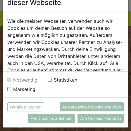
dieser Webseite
Wie die meisten Webseiten verwenden auch wir
Cookies um deinen Besuch auf der Website so
angenehm wie möglich zu gestalten. Außerdem
BIOKISTE
verwenden wir Cookies unserer Partner zu Analyse-
und Marketingzwecken. Durch deine Einwilligung
Kundenservice
werden die Daten von Drittanbieter, unter anderem
auch in den USA, verarbeitet. Durch Klick auf "Alle
Mo - Do: 8.00 - 16.00 Uhr
Cookies erlauben" stimmst du der Verwendung aller
Fr: 8.00 - 15.00 Uhr
Cookies zu. Unter "Details anzeigen" findest du alle
Notwendig
Statistiken
E
.
dieBiokiste@biohof.at
Infos zu den unterschiedlichen Cookies, du kannst
Marketing
T
.
+43 7272 2597
auch entscheiden, welche Cookies du erlauben
möchtest.
Weitere Informationen findest du in unserer
Details anzeigen
Ausgewählte Cookies erlauben
FRISCHMARKT
Datenschutzerklärung
bzw. im
Impressum
Alle Cookies ablehnen
Alle Cookies erlauben
Öffnungszeiten