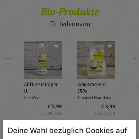
Bio-Produkte
für Jedermann
←
→
Abflussreiniger
Kokosraspeln
Krä
g
1L
250g
all'
AlmaWin
Rapunzel Naturkost
Sonn
5,89
€ 5,99
€ 3,99
 / STK
€ 5,99 / STK
€ 3,99 / STK
AUF DIE
AUF DIE
Deine Wahl bezüglich Cookies auf
TE
EINKAUFSLISTE
EINKAUFSLISTE
E