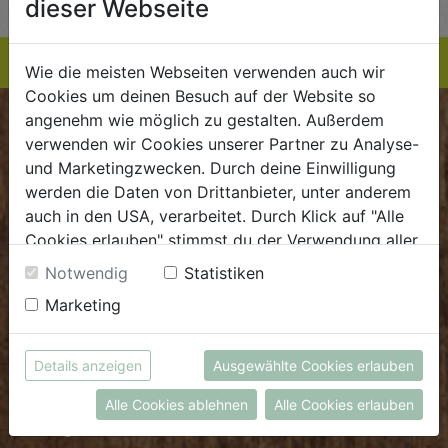
dieser Webseite
Wie die meisten Webseiten verwenden auch wir
Cookies um deinen Besuch auf der Website so
angenehm wie möglich zu gestalten. Außerdem
BIOKISTE
verwenden wir Cookies unserer Partner zu Analyse-
und Marketingzwecken. Durch deine Einwilligung
Kundenservice
werden die Daten von Drittanbieter, unter anderem
auch in den USA, verarbeitet. Durch Klick auf "Alle
Mo - Do: 8.00 - 16.00 Uhr
Cookies erlauben" stimmst du der Verwendung aller
Fr: 8.00 - 15.00 Uhr
Cookies zu. Unter "Details anzeigen" findest du alle
Notwendig
Statistiken
E
.
dieBiokiste@biohof.at
Infos zu den unterschiedlichen Cookies, du kannst
Marketing
T
.
+43 7272 2597
auch entscheiden, welche Cookies du erlauben
möchtest.
Weitere Informationen findest du in unserer
Details anzeigen
Ausgewählte Cookies erlauben
FRISCHMARKT
Datenschutzerklärung
bzw. im
Impressum
Alle Cookies ablehnen
Alle Cookies erlauben
Öffnungszeiten