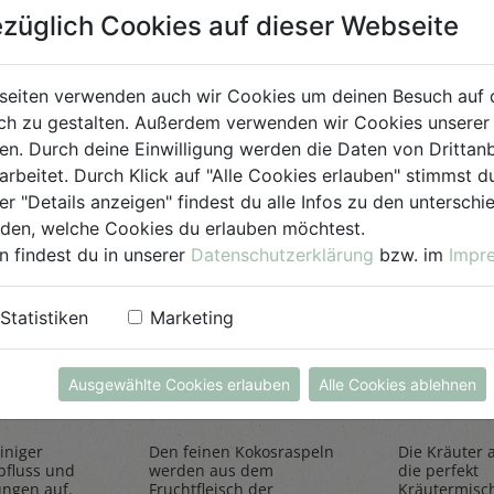
züglich Cookies auf dieser Webseite
für Jedermann
seiten verwenden auch wir Cookies um deinen Besuch auf 
h zu gestalten. Außerdem verwenden wir Cookies unserer 
. Durch deine Einwilligung werden die Daten von Drittanb
arbeitet. Durch Klick auf "Alle Cookies erlauben" stimmst
er "Details anzeigen" findest du alle Infos zu den untersch
iden, welche Cookies du erlauben möchtest.
n findest du in unserer
Datenschutzerklärung
bzw. im
Impr
Statistiken
Marketing
einiger
Kokosraspeln
Kräuter
250g
all'Itali
Ausgewählte Cookies erlauben
Alle Cookies ablehnen
Rapunzel Naturkost
Sonnentor
iniger
Den feinen Kokosraspeln
Die Kräuter al
bfluss und
werden aus dem
die perfekt
ungen auf.
Fruchtfleisch der
Kräutermisc