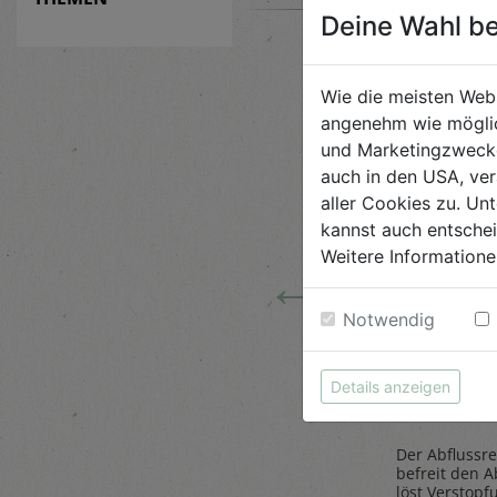
Deine Wahl be
Wie die meisten Web
angenehm wie möglic
und Marketingzwecken
auch in den USA, ver
aller Cookies zu. Unt
kannst auch entsche
Weitere Informatione
←
Notwendig
 Tiere
Steinpilze
Abflussr
getrocknet 20g
1L
Details anzeigen
Belt`s Bio
AlmaWin
Der Abflussre
ose
Herrlich würzig sind die
befreit den A
as Sparen
Steinpilze getrocknet,
löst Verstopf