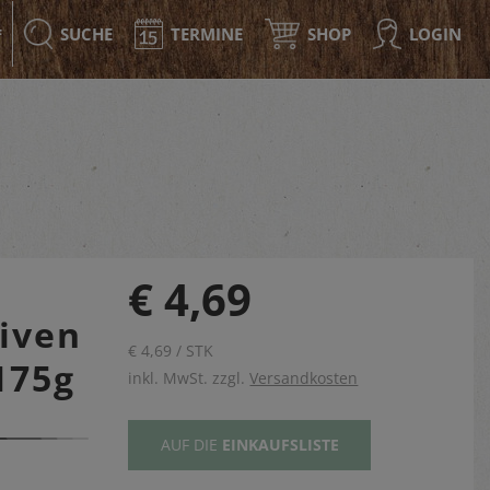
SUCHE
TERMINE
SHOP
LOGIN
F
€ 4,69
iven
€ 4,69 / STK
175g
inkl. MwSt. zzgl.
Versandkosten
AUF DIE
EINKAUFSLISTE