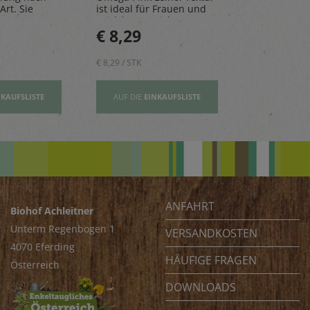
Art. Sie
ist ideal für Frauen und
natürlichen 
n, Risottos
Mädchen – reich an
perfekt für 
€ 8,29
€ 2,80
ichte ab.
Vitamin E und wertovllen
Tage.
Omega-3-Fettsäuren
€ 8,29 / STK
€ 2,80 / STK
NKAUFSLISTE
AUF DIE
EINKAUFSLISTE
AUF DIE
EI
ANFAHRT
Biohof Achleitner
Unterm Regenbogen 1
VERSANDKOSTEN
4070 Eferding
HÄUFIGE FRAGEN
Österreich
DOWNLOADS