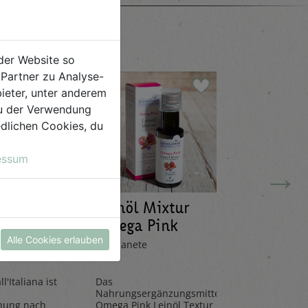
der Website so
Partner zu Analyse-
ieter, unter anderem
 du der Verwendung
iedlichen Cookies, du
essum
→
Leinöl Mixtur
Limona
ana 20g
Omega Pink
Mandar
100ml
330ml
Alle Cookies erlauben
Bio Planete
Pedacola
l'Italiana ist
Das
Die Limona
Nahrungsergänzungsmittel
aus frische
hung nach
Omega Pink Leinöl Textur
Mandarinen