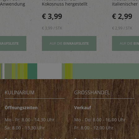
 Anwendung
Kokosnuss hergestellt
italienischer 
sbildung
und geben einen Hauch
rundet Pizze
€ 3,99
€ 2,99
Exotik in köstliche Kuchen
und Pastager
& Kekse
€ 3,99 / STK
€ 2,99 / STK
KAUFSLISTE
AUF DIE
EINKAUFSLISTE
AUF DIE
EI
KULINARIUM
GROSSHANDEL
Öffnungszeiten
Verkauf
Mo - Fr: 8.00 - 14.30 Uhr
Mo - Do: 8.00 - 16.00 Uhr
Sa: 8.00 - 13.30 Uhr
Fr: 8.00 - 12.00 Uhr