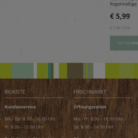
paß.
gesammelt in den
Regelmäßige
Wäldern des malerischen
beugt Geruch
Golija-Gebirges - perfekt
€ 5,89
€ 5,99
vor.
zum Verfeinern von z.B.
Saucen
€ 5,89 / STK
€ 5,99 / STK
AUFSLISTE
AUF DIE
EINKAUFSLISTE
AUF DIE
EIN
BIOKISTE
FRISCHMARKT
Kundenservice
Öffnungszeiten
Mo - Do: 8.00 - 16.00 Uhr
Mo - Fr: 8.00 - 18.00 Uhr
Fr: 8.00 - 15.00 Uhr
Sa: 8.00 - 14.00 Uhr