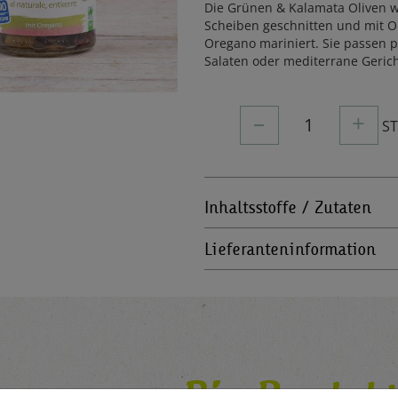
Die Grünen & Kalamata Oliven 
Scheiben geschnitten und mit O
Oregano mariniert. Sie passen p
Salaten oder mediterrane Gerich
–
+
1
S
Inhaltsstoffe / Zutaten
Lieferanteninformation
Bio-Produkt