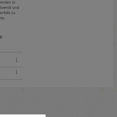
werden in
livenöl und
erfekt zu
te.
TK
e