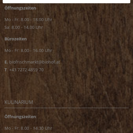
Öffnungszeiten
Mo - Fr: 8.00 - 18.00 Uhr
Sa: 8.00 - 14.00 Uhr
Bürozeiten
Mo - Fr: 8.00 - 16.00 Uhr
E.
biofrischmarkt@biohof.at
T
.
+43 7272 4859 70
KULINARIUM
Öffnungszeiten
Mo - Fr: 8.00 - 14.30 Uhr