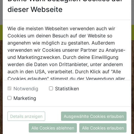
AUF DIE
AUF DIE
dieser Webseite
TE
EINKAUFSLISTE
EINKAUFSLISTE
E
Wie die meisten Webseiten verwenden auch wir
Cookies um deinen Besuch auf der Website so
angenehm wie möglich zu gestalten. Außerdem
verwenden wir Cookies unserer Partner zu Analyse-
BIOKISTE
und Marketingzwecken. Durch deine Einwilligung
werden die Daten von Drittanbieter, unter anderem
Kundenservice
auch in den USA, verarbeitet. Durch Klick auf "Alle
Cookies erlauben" stimmst du der Verwendung aller
Mo - Do: 8.00 - 16.00 Uhr
Cookies zu. Unter "Details anzeigen" findest du alle
Fr: 8.00 - 15.00 Uhr
Notwendig
Statistiken
Infos zu den unterschiedlichen Cookies, du kannst
Marketing
E
.
dieBiokiste@biohof.at
auch entscheiden, welche Cookies du erlauben
T
.
+43 7272 2597
möchtest.
Weitere Informationen findest du in unserer
Details anzeigen
Ausgewählte Cookies erlauben
Datenschutzerklärung
bzw. im
Impressum
FRISCHMARKT
Alle Cookies ablehnen
Alle Cookies erlauben