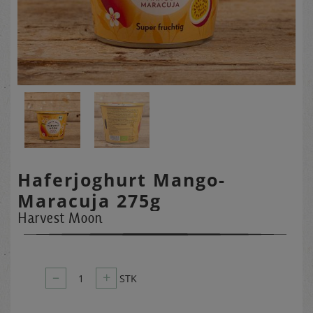
Haferjoghurt Mango-
Maracuja 275g
Harvest Moon
–
+
1
STK