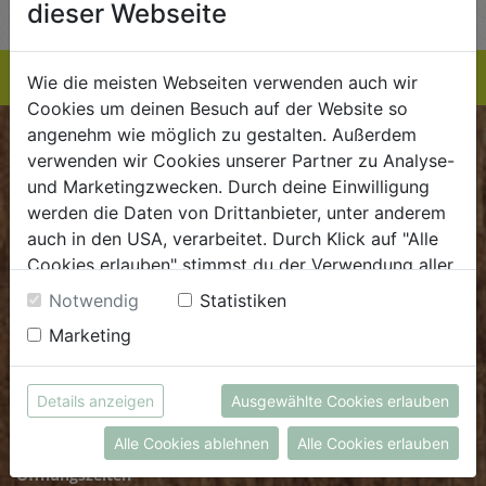
dieser Webseite
Wie die meisten Webseiten verwenden auch wir
Cookies um deinen Besuch auf der Website so
angenehm wie möglich zu gestalten. Außerdem
BIOKISTE
verwenden wir Cookies unserer Partner zu Analyse-
und Marketingzwecken. Durch deine Einwilligung
Kundenservice
werden die Daten von Drittanbieter, unter anderem
auch in den USA, verarbeitet. Durch Klick auf "Alle
Mo - Do: 8.00 - 16.00 Uhr
Cookies erlauben" stimmst du der Verwendung aller
Fr: 8.00 - 15.00 Uhr
Cookies zu. Unter "Details anzeigen" findest du alle
Notwendig
Statistiken
Infos zu den unterschiedlichen Cookies, du kannst
E
.
dieBiokiste@biohof.at
Marketing
auch entscheiden, welche Cookies du erlauben
T
.
+43 7272 2597
möchtest.
Weitere Informationen findest du in unserer
Details anzeigen
Ausgewählte Cookies erlauben
FRISCHMARKT
Datenschutzerklärung
bzw. im
Impressum
Alle Cookies ablehnen
Alle Cookies erlauben
Öffnungszeiten