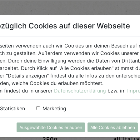
züglich Cookies auf dieser Webseite
Bio-Produkt
seiten verwenden auch wir Cookies um deinen Besuch auf 
für Jedermann
h zu gestalten. Außerdem verwenden wir Cookies unserer 
. Durch deine Einwilligung werden die Daten von Drittanb
arbeitet. Durch Klick auf "Alle Cookies erlauben" stimmst
er "Details anzeigen" findest du alle Infos zu den untersch
iden, welche Cookies du erlauben möchtest.
n findest du in unserer
Datenschutzerklärung
bzw. im
Impr
Statistiken
Marketing
Ausgewählte Cookies erlauben
Alle Cookies ablehnen
einiger
Kokosraspeln
Kräuter
250g
all'Itali