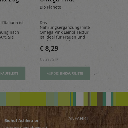
100ml
330ml
Bio Planete
Pedacola
l'Italiana ist
Das
Die Limona
Nahrungsergänzungsmittel
aus frische
hung nach
Omega Pink Leinöl Textur
Mandarinen
Art. Sie
ist ideal für Frauen und
natürlichen 
n, Risottos
Mädchen – reich an
perfekt für 
€ 8,29
€ 2,80
ichte ab.
Vitamin E und wertovllen
Tage.
Omega-3-Fettsäuren
€ 8,29 / STK
€ 2,80 / STK
NKAUFSLISTE
AUF DIE
EINKAUFSLISTE
AUF DIE
EI
ANFAHRT
Biohof Achleitner
Unterm Regenbogen 1