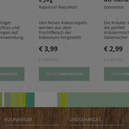
Rapunzel Naturkost
Sonnentor
iniger
Den feinen Kokosraspeln
Die Kräuter al
bfluss und
werden aus dem
die perfekt
ungen auf.
Fruchtfleisch der
Kräutermisc
 Anwendung
Kokosnuss hergestellt
italienischer 
sbildung
und geben einen Hauch
rundet Pizze
€ 3,99
€ 2,99
Exotik in köstliche Kuchen
und Pastager
& Kekse
€ 3,99 / STK
€ 2,99 / STK
KAUFSLISTE
AUF DIE
EINKAUFSLISTE
AUF DIE
EI
KULINARIUM
GROSSHANDEL