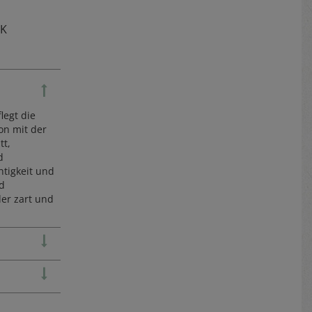
TK
egt die
on mit der
tt,
d
htigkeit und
nd
er zart und