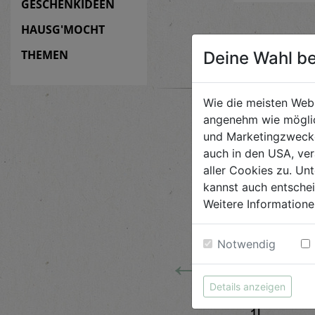
GESCHENKIDEEN
HAUSG'MOCHT
THEMEN
Deine Wahl be
Wie die meisten Web
angenehm wie möglic
und Marketingzwecken
auch in den USA, ver
aller Cookies zu. Unt
kannst auch entsche
Weitere Informatione
Notwendig
←
Details anzeigen
 Tiere
Steinpilze
Abflussr
getrocknet 20g
1L