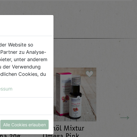
e
der Website so
Partner zu Analyse-
ieter, unter anderem
 du der Verwendung
iedlichen Cookies, du
essum
→
Alle Cookies erlauben
Leinöl Mixtur
Limona
ana 20g
Omega Pink
Mandar