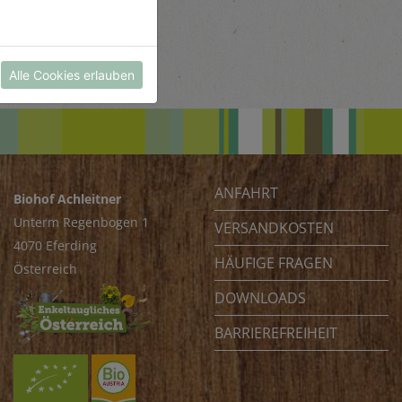
Alle Cookies erlauben
ANFAHRT
Biohof Achleitner
Unterm Regenbogen 1
VERSANDKOSTEN
4070 Eferding
HÄUFIGE FRAGEN
Österreich
DOWNLOADS
BARRIEREFREIHEIT