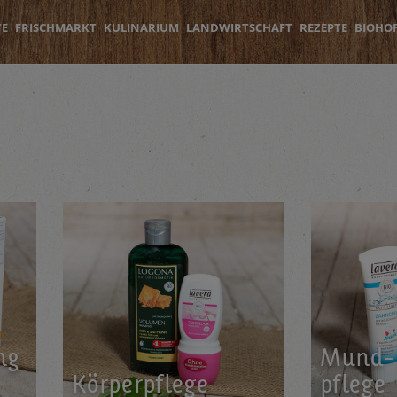
TE
FRISCHMARKT
KULINARIUM
LANDWIRTSCHAFT
REZEPTE
BIOHO
ung
Mund-
Kör­per­pfle­ge
pfle­ge