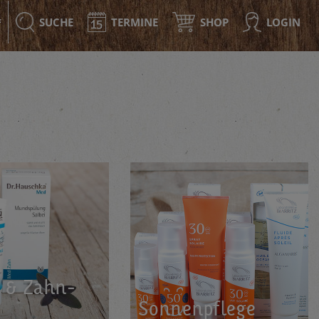
SUCHE
TERMINE
SHOP
LOGIN
F
 & Zahn­
Son­nen­pfle­ge