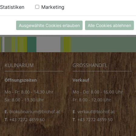
Statistiken
Marketing
Ausgewählte Cookies erlauben
Alle Cookies ablehnen
KULINARIUM
GROSSHANDEL
Öffnungszeiten
Verkauf
Mo - Fr: 8.00 - 14.30 Uhr
Mo - Do: 8.00 - 16.00 Uhr
Sa: 8.00 - 13.30 Uhr
Fr: 8.00 - 12.00 Uhr
E.
biokulinarium@biohof.at
E
.
verkauf@biohof.at
T
.
+43 7272 4859 60
T
.
+43 7272 4859 50