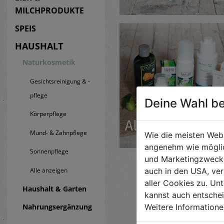
MILCHPRODUKTE
SPEIS
HAUSHALT
Naturkosmetik
Gesichtsreinigung & -
pflege
Deine Wahl be
Körperpflege
Alle an­zei­gen
Mund- & Zahnpflege
Wie die meisten Web
angenehm wie möglic
Sonnenpflege
und Marketingzwecken
auch in den USA, ver
Alle anzeigen
aller Cookies zu. Unt
Haushalt & Garten
kannst auch entsche
Weitere Informatione
Nahrungsergänzung