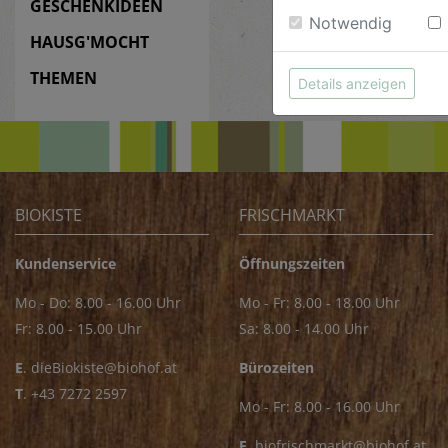
GESCHENKIDEEN
Notwendig
HAUSG'MOCHT
THEMEN
Details anzeigen
BIOKISTE
FRISCHMARKT
Kundenservice
Öffnungszeiten
Mo - Do: 8.00 - 16.00 Uhr
Mo - Fr: 8.00 - 18.00 Uhr
Fr: 8.00 - 15.00 Uhr
Sa: 8.00 - 14.00 Uhr
E
.
dieBiokiste@biohof.at
Bürozeiten
T
.
+43 7272 2597
Mo - Fr: 8.00 - 16.00 Uhr
E.
biofrischmarkt@biohof.at