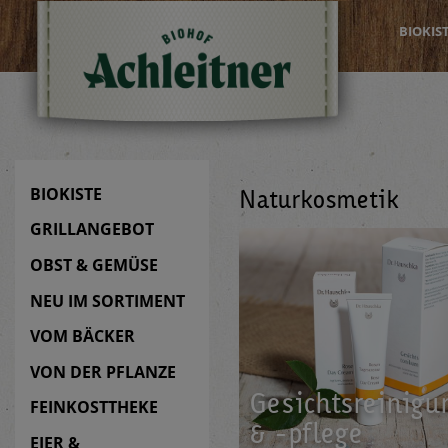
BIOKIS
BIOKISTE
Naturkosmetik
GRILLANGEBOT
OBST & GEMÜSE
NEU IM SORTIMENT
VOM BÄCKER
VON DER PFLANZE
Ge­sichts­rei­ni­g
FEINKOSTTHEKE
& -pfle­ge
EIER &