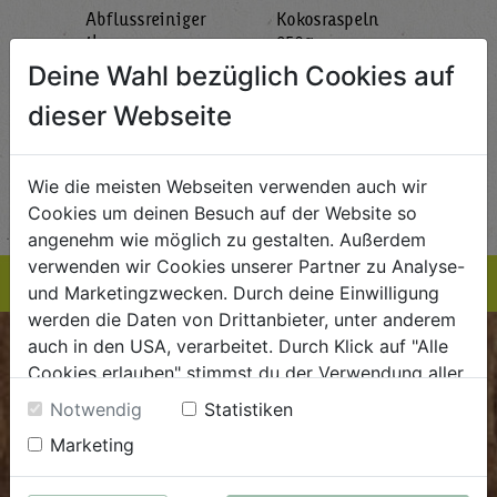
Abflussreiniger
Kokosraspeln
Krä
g
1L
250g
all'
AlmaWin
Rapunzel Naturkost
Sonn
Deine Wahl bezüglich Cookies auf
5,89
€ 5,99
€ 3,99
dieser Webseite
 / STK
€ 5,99 / STK
€ 3,99 / STK
AUF DIE
AUF DIE
Wie die meisten Webseiten verwenden auch wir
TE
EINKAUFSLISTE
EINKAUFSLISTE
E
Cookies um deinen Besuch auf der Website so
angenehm wie möglich zu gestalten. Außerdem
verwenden wir Cookies unserer Partner zu Analyse-
und Marketingzwecken. Durch deine Einwilligung
werden die Daten von Drittanbieter, unter anderem
auch in den USA, verarbeitet. Durch Klick auf "Alle
BIOKISTE
Cookies erlauben" stimmst du der Verwendung aller
Cookies zu. Unter "Details anzeigen" findest du alle
Notwendig
Statistiken
Kundenservice
Infos zu den unterschiedlichen Cookies, du kannst
Marketing
auch entscheiden, welche Cookies du erlauben
Mo - Do: 8.00 - 16.00 Uhr
möchtest.
Fr: 8.00 - 15.00 Uhr