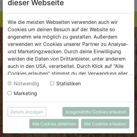
dieser Webseite
Wie die meisten Webseiten verwenden auch wir
Cookies um deinen Besuch auf der Website so
angenehm wie möglich zu gestalten. Außerdem
BIOKISTE
verwenden wir Cookies unserer Partner zu Analyse-
und Marketingzwecken. Durch deine Einwilligung
Kundenservice
werden die Daten von Drittanbieter, unter anderem
auch in den USA, verarbeitet. Durch Klick auf "Alle
Mo - Do: 8.00 - 16.00 Uhr
Cookies erlauben" stimmst du der Verwendung aller
Fr: 8.00 - 15.00 Uhr
Cookies zu. Unter "Details anzeigen" findest du alle
Notwendig
Statistiken
E
.
dieBiokiste@biohof.at
Infos zu den unterschiedlichen Cookies, du kannst
Marketing
T
.
+43 7272 2597
auch entscheiden, welche Cookies du erlauben
möchtest.
Weitere Informationen findest du in unserer
Details anzeigen
Ausgewählte Cookies erlauben
FRISCHMARKT
Datenschutzerklärung
bzw. im
Impressum
Alle Cookies ablehnen
Alle Cookies erlauben
Öffnungszeiten