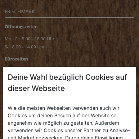
FRISCHMARKT
Öffnungszeiten
Mo - Fr: 8.00 - 18.00 Uhr
Sa: 8.00 - 14.00 Uhr
Bürozeiten
Mo - Fr: 8.00 - 16.00 Uhr
Deine Wahl bezüglich Cookies auf
E.
biofrischmarkt@biohof.at
dieser Webseite
T
.
+43 7272 4859 70
Wie die meisten Webseiten verwenden auch wir
Cookies um deinen Besuch auf der Website so
angenehm wie möglich zu gestalten. Außerdem
KULINARIUM
verwenden wir Cookies unserer Partner zu Analyse-
und Marketingzwecken. Durch deine Einwilligung