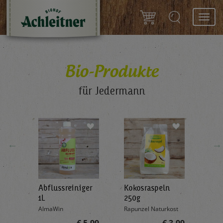
Toggl
navig
Bio-Produkte
für Jedermann
←
→
Abflussreiniger
Kokosraspeln
Krä
g
1L
250g
all'
AlmaWin
Rapunzel Naturkost
Sonn