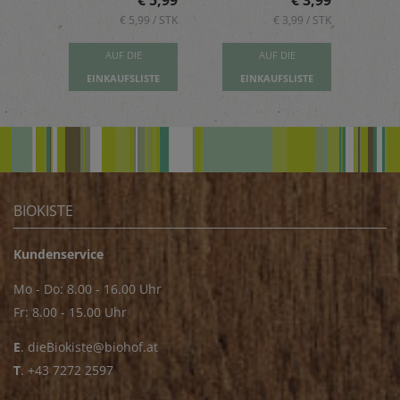
5,89
€ 5,99
€ 3,99
 / STK
€ 5,99 / STK
€ 3,99 / STK
AUF DIE
AUF DIE
TE
EINKAUFSLISTE
EINKAUFSLISTE
E
BIOKISTE
Kundenservice
Mo - Do: 8.00 - 16.00 Uhr
Fr: 8.00 - 15.00 Uhr
E
.
dieBiokiste@biohof.at
T
.
+43 7272 2597