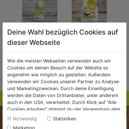
←
→
Abflussreiniger
Kokosraspeln
Krä
Deine Wahl bezüglich Cookies auf
g
1L
250g
all'
dieser Webseite
AlmaWin
Rapunzel Naturkost
Sonn
5,89
€ 5,99
€ 3,99
 / STK
€ 5,99 / STK
€ 3,99 / STK
Wie die meisten Webseiten verwenden auch wir
Cookies um deinen Besuch auf der Website so
AUF DIE
AUF DIE
angenehm wie möglich zu gestalten. Außerdem
TE
EINKAUFSLISTE
EINKAUFSLISTE
E
verwenden wir Cookies unserer Partner zu Analyse-
und Marketingzwecken. Durch deine Einwilligung
werden die Daten von Drittanbieter, unter anderem
auch in den USA, verarbeitet. Durch Klick auf "Alle
Cookies erlauben" stimmst du der Verwendung aller
Cookies zu. Unter "Details anzeigen" findest du alle
BIOKISTE
Notwendig
Statistiken
Infos zu den unterschiedlichen Cookies, du kannst
Marketing