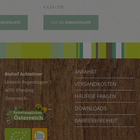
€ 8,29 / STK
€ 2,80 / STK
NKAUFSLISTE
AUF DIE
EINKAUFSLISTE
AUF DIE
EI
ANFAHRT
Biohof Achleitner
Unterm Regenbogen 1
VERSANDKOSTEN
4070 Eferding
HÄUFIGE FRAGEN
Österreich
DOWNLOADS
BARRIEREFREIHEIT