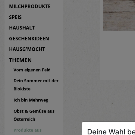
MILCHPRODUKTE
SPEIS
HAUSHALT
GESCHENKIDEEN
HAUSG'MOCHT
THEMEN
Vom eigenen Feld
Dein Sommer mit der
Biokiste
Ich bin Mehrweg
Obst & Gemüse aus
Österreich
Produkte aus
Deine Wahl be