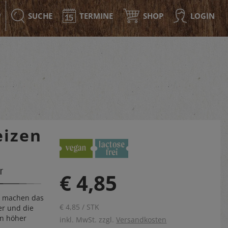
SUCHE
TERMINE
SHOP
LOGIN
F
eizen
r
€ 4,85
l machen das
€ 4,85 / STK
er und die
en höher
inkl. MwSt. zzgl.
Versandkosten