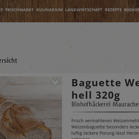
TE
FRISCHMARKT
KULINARIUM
LANDWIRTSCHAFT
REZEPTE
BIOHO
rsicht
Baguette W
hell 320g
Biohofbäckerei Maurache
Frisch vermahlenes Weizenmeh
Weizenbaguette besonders leck
luftig lockere Porung lässt Herz