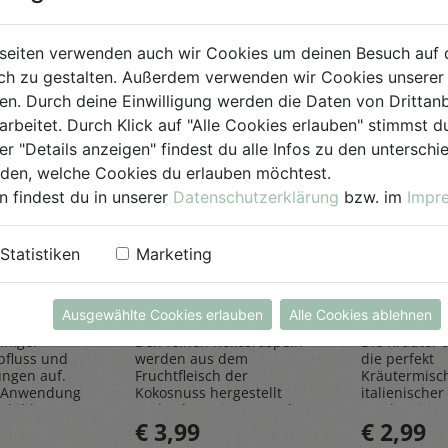
seiten verwenden auch wir Cookies um deinen Besuch auf 
h zu gestalten. Außerdem verwenden wir Cookies unserer 
. Durch deine Einwilligung werden die Daten von Drittanb
arbeitet. Durch Klick auf "Alle Cookies erlauben" stimmst
er "Details anzeigen" findest du alle Infos zu den untersch
iden, welche Cookies du erlauben möchtest.
n findest du in unserer
Datenschutzerklärung
bzw. im
Impr
einiger
Kokosraspeln
Kräuter
Statistiken
Marketing
250g
all'Itali
Rapunzel Naturkost
Sonnentor
Ausgewählte Cookies erlauben
Alle Cookies ablehnen
iniger
Den feinen Kokosraspeln
Die Kräuter al
bfluss und
werden aus dem
die perfekt
ungen auf.
Fruchtfleisch der
Kräutermisc
 Anwendung
Kokosnuss hergestellt
italienischer 
sbildung
und geben einen Hauch
rundet Pizze
€ 3,99
€ 2,99
Exotik in köstliche Kuchen
und Pastager
& Kekse