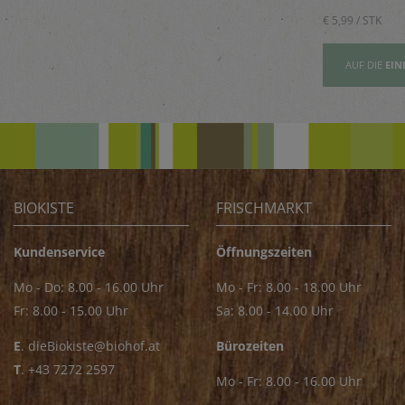
Saucen
€ 5,89 / STK
€ 5,99 / STK
AUFSLISTE
AUF DIE
EINKAUFSLISTE
AUF DIE
EIN
BIOKISTE
FRISCHMARKT
Kundenservice
Öffnungszeiten
Mo - Do: 8.00 - 16.00 Uhr
Mo - Fr: 8.00 - 18.00 Uhr
Fr: 8.00 - 15.00 Uhr
Sa: 8.00 - 14.00 Uhr
E
.
dieBiokiste@biohof.at
Bürozeiten
T
.
+43 7272 2597
Mo - Fr: 8.00 - 16.00 Uhr