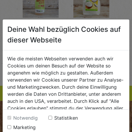
Abflussreiniger
Kokosraspeln
Krä
Deine Wahl bezüglich Cookies auf
g
1L
250g
all'
AlmaWin
Rapunzel Naturkost
Sonn
dieser Webseite
5,89
€ 5,99
€ 3,99
 / STK
€ 5,99 / STK
€ 3,99 / STK
Wie die meisten Webseiten verwenden auch wir
AUF DIE
AUF DIE
Cookies um deinen Besuch auf der Website so
TE
EINKAUFSLISTE
EINKAUFSLISTE
E
angenehm wie möglich zu gestalten. Außerdem
verwenden wir Cookies unserer Partner zu Analyse-
und Marketingzwecken. Durch deine Einwilligung
werden die Daten von Drittanbieter, unter anderem
auch in den USA, verarbeitet. Durch Klick auf "Alle
Cookies erlauben" stimmst du der Verwendung aller
BIOKISTE
Cookies zu. Unter "Details anzeigen" findest du alle
Notwendig
Statistiken
Infos zu den unterschiedlichen Cookies, du kannst
Marketing
Kundenservice
auch entscheiden, welche Cookies du erlauben