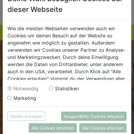
AUF DIE
AUF DIE
dieser Webseite
TE
EINKAUFSLISTE
EINKAUFSLISTE
E
Wie die meisten Webseiten verwenden auch wir
Cookies um deinen Besuch auf der Website so
angenehm wie möglich zu gestalten. Außerdem
verwenden wir Cookies unserer Partner zu Analyse-
BIOKISTE
und Marketingzwecken. Durch deine Einwilligung
werden die Daten von Drittanbieter, unter anderem
Kundenservice
auch in den USA, verarbeitet. Durch Klick auf "Alle
Cookies erlauben" stimmst du der Verwendung aller
Mo - Do: 8.00 - 16.00 Uhr
Cookies zu. Unter "Details anzeigen" findest du alle
Fr: 8.00 - 15.00 Uhr
Notwendig
Statistiken
Infos zu den unterschiedlichen Cookies, du kannst
Marketing
E
.
dieBiokiste@biohof.at
auch entscheiden, welche Cookies du erlauben
T
.
+43 7272 2597
möchtest.
Weitere Informationen findest du in unserer
Details anzeigen
Ausgewählte Cookies erlauben
Datenschutzerklärung
bzw. im
Impressum
FRISCHMARKT
Alle Cookies ablehnen
Alle Cookies erlauben