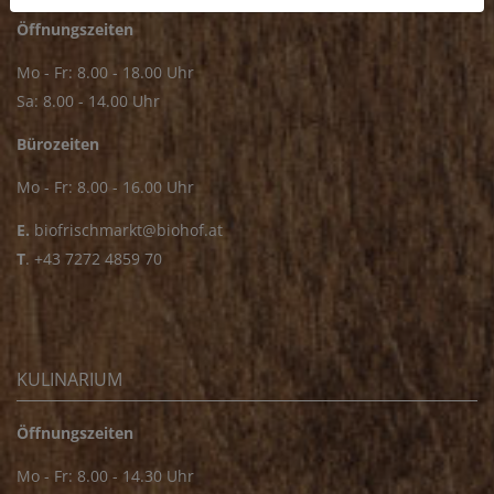
Öffnungszeiten
Mo - Fr: 8.00 - 18.00 Uhr
Sa: 8.00 - 14.00 Uhr
Bürozeiten
Mo - Fr: 8.00 - 16.00 Uhr
E.
biofrischmarkt@biohof.at
T
.
+43 7272 4859 70
KULINARIUM
Öffnungszeiten
Mo - Fr: 8.00 - 14.30 Uhr