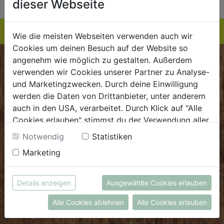
dieser Webseite
Wie die meisten Webseiten verwenden auch wir
Cookies um deinen Besuch auf der Website so
angenehm wie möglich zu gestalten. Außerdem
BIOKISTE
verwenden wir Cookies unserer Partner zu Analyse-
und Marketingzwecken. Durch deine Einwilligung
Kundenservice
werden die Daten von Drittanbieter, unter anderem
auch in den USA, verarbeitet. Durch Klick auf "Alle
Mo - Do: 8.00 - 16.00 Uhr
Cookies erlauben" stimmst du der Verwendung aller
Fr: 8.00 - 15.00 Uhr
Cookies zu. Unter "Details anzeigen" findest du alle
Notwendig
Statistiken
E
.
dieBiokiste@biohof.at
Infos zu den unterschiedlichen Cookies, du kannst
Marketing
T
.
+43 7272 2597
auch entscheiden, welche Cookies du erlauben
möchtest.
Weitere Informationen findest du in unserer
Details anzeigen
Ausgewählte Cookies erlauben
FRISCHMARKT
Datenschutzerklärung
bzw. im
Impressum
Alle Cookies ablehnen
Alle Cookies erlauben
Öffnungszeiten