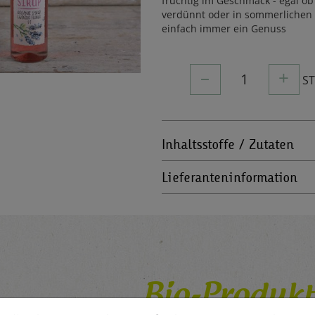
fruchtig im Geschmack - egal ob
verdünnt oder in sommerlichen C
einfach immer ein Genuss
–
+
1
S
Inhaltsstoffe / Zutaten
Lieferanteninformation
Bio-Produkt