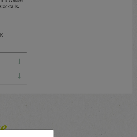
 mit Wasser
ocktails,
TK
e