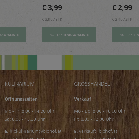
sbildung
und geben einen Hauch
rundet Pizze
€ 3,99
€ 2,99
Exotik in köstliche Kuchen
und Pastager
& Kekse
€ 3,99 / STK
€ 2,99 / STK
KAUFSLISTE
AUF DIE
EINKAUFSLISTE
AUF DIE
EI
KULINARIUM
GROSSHANDEL
Öffnungszeiten
Verkauf
Mo - Fr: 8.00 - 14.30 Uhr
Mo - Do: 8.00 - 16.00 Uhr
Sa: 8.00 - 13.30 Uhr
Fr: 8.00 - 12.00 Uhr
E.
biokulinarium@biohof.at
E
.
verkauf@biohof.at