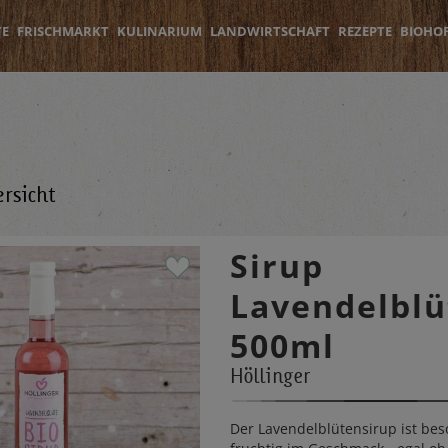
TE
FRISCHMARKT
KULINARIUM
LANDWIRTSCHAFT
REZEPTE
BIOHO
rsicht
Sirup
Lavendelblü
500ml
Höllinger
Der Lavendelblütensirup ist be