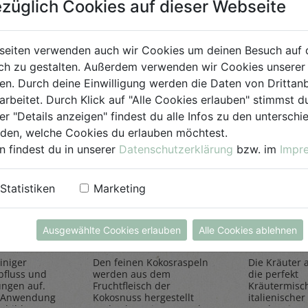
züglich Cookies auf dieser Webseite
für Jedermann
seiten verwenden auch wir Cookies um deinen Besuch auf 
h zu gestalten. Außerdem verwenden wir Cookies unserer 
. Durch deine Einwilligung werden die Daten von Drittanb
arbeitet. Durch Klick auf "Alle Cookies erlauben" stimmst
er "Details anzeigen" findest du alle Infos zu den untersch
iden, welche Cookies du erlauben möchtest.
n findest du in unserer
Datenschutzerklärung
bzw. im
Impr
einiger
Kokosraspeln
Kräuter
Statistiken
Marketing
250g
all'Itali
Rapunzel Naturkost
Sonnentor
Ausgewählte Cookies erlauben
Alle Cookies ablehnen
iniger
Den feinen Kokosraspeln
Die Kräuter al
bfluss und
werden aus dem
die perfekt
ungen auf.
Fruchtfleisch der
Kräutermisc
 Anwendung
Kokosnuss hergestellt
italienischer 