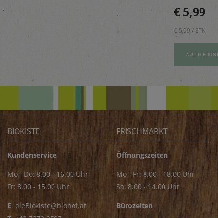
beugt Geruch
Golija-Gebirges - perfekt
€ 5,89
€ 5,99
vor.
zum Verfeinern von z.B.
Saucen
€ 5,89 / STK
€ 5,99 / STK
AUFSLISTE
AUF DIE
EINKAUFSLISTE
AUF DIE
EIN
BIOKISTE
FRISCHMARKT
Kundenservice
Öffnungszeiten
Mo - Do: 8.00 - 16.00 Uhr
Mo - Fr: 8.00 - 18.00 Uhr
Fr: 8.00 - 15.00 Uhr
Sa: 8.00 - 14.00 Uhr
E
.
dieBiokiste@biohof.at
Bürozeiten