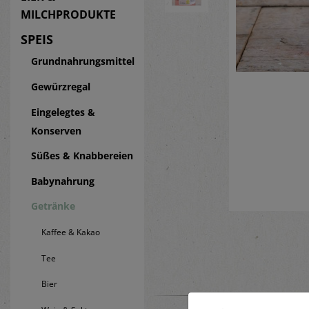
MILCHPRODUKTE
SPEIS
Grundnahrungsmittel
Gewürzregal
Eingelegtes &
Konserven
Süßes & Knabbereien
Babynahrung
Getränke
Kaffee & Kakao
Tee
Bier