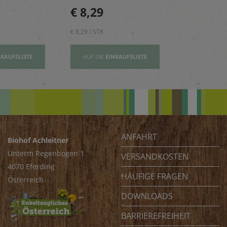
n, Risottos
Mädchen – reich an
perfekt für 
€ 8,29
€ 2,80
ichte ab.
Vitamin E und wertovllen
Tage.
Omega-3-Fettsäuren
€ 8,29 / STK
€ 2,80 / STK
NKAUFSLISTE
AUF DIE
EINKAUFSLISTE
AUF DIE
EI
ANFAHRT
Biohof Achleitner
Unterm Regenbogen 1
VERSANDKOSTEN
4070 Eferding
HÄUFIGE FRAGEN
Österreich
DOWNLOADS
BARRIEREFREIHEIT