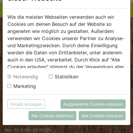
Wie die meisten Webseiten verwenden auch wir
Cookies um deinen Besuch auf der Website so
BIOKISTE
angenehm wie möglich zu gestalten. Außerdem
verwenden wir Cookies unserer Partner zu Analyse-
Kundenservice
und Marketingzwecken. Durch deine Einwilligung
werden die Daten von Drittanbieter, unter anderem
Mo - Do: 8.00 - 16.00 Uhr
auch in den USA, verarbeitet. Durch Klick auf "Alle
Fr: 8.00 - 15.00 Uhr
Cookies erlauben" stimmst du der Verwendung aller
Cookies zu. Unter "Details anzeigen" findest du alle
E
.
dieBiokiste@biohof.at
Notwendig
Statistiken
Infos zu den unterschiedlichen Cookies, du kannst
T
.
+43 7272 2597
Marketing
auch entscheiden, welche Cookies du erlauben
möchtest.
Weitere Informationen findest du in unserer
FRISCHMARKT
Details anzeigen
Ausgewählte Cookies erlauben
Datenschutzerklärung
bzw. im
Impressum
Alle Cookies ablehnen
Alle Cookies erlauben
Öffnungszeiten
Mo - Fr: 8.00 - 18.00 Uhr