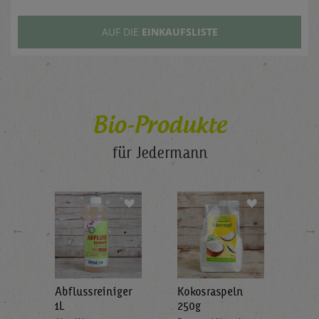
AUF DIE
EINKAUFSLISTE
Bio-Produkte
für Jedermann
←
→
Abflussreiniger
Kokosraspeln
Krä
g
1L
250g
all'