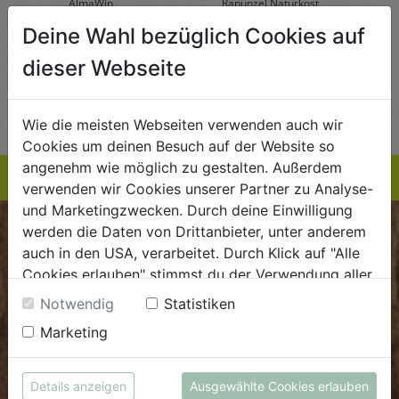
AlmaWin
Rapunzel Naturkost
Sonn
5,89
€ 5,99
€ 3,99
Deine Wahl bezüglich Cookies auf
 / STK
€ 5,99 / STK
€ 3,99 / STK
dieser Webseite
AUF DIE
AUF DIE
TE
EINKAUFSLISTE
EINKAUFSLISTE
E
Wie die meisten Webseiten verwenden auch wir
Cookies um deinen Besuch auf der Website so
angenehm wie möglich zu gestalten. Außerdem
verwenden wir Cookies unserer Partner zu Analyse-
und Marketingzwecken. Durch deine Einwilligung
werden die Daten von Drittanbieter, unter anderem
BIOKISTE
auch in den USA, verarbeitet. Durch Klick auf "Alle
Cookies erlauben" stimmst du der Verwendung aller
Kundenservice
Cookies zu. Unter "Details anzeigen" findest du alle
Notwendig
Statistiken
Mo - Do: 8.00 - 16.00 Uhr
Infos zu den unterschiedlichen Cookies, du kannst
Marketing
auch entscheiden, welche Cookies du erlauben
Fr: 8.00 - 15.00 Uhr
möchtest.
E
.
dieBiokiste@biohof.at
Weitere Informationen findest du in unserer
Details anzeigen
Ausgewählte Cookies erlauben
T
.
+43 7272 2597