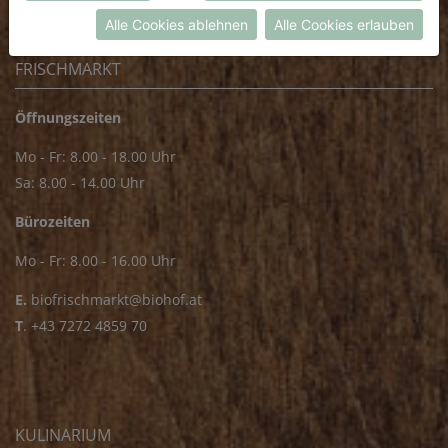
Datenschutzerklärung
bzw. im
Impressum
Alle Cookies ablehnen
Alle Cookies erlauben
FRISCHMARKT
Öffnungszeiten
Mo - Fr: 8.00 - 18.00 Uhr
Sa: 8.00 - 14.00 Uhr
Bürozeiten
Mo - Fr: 8.00 - 16.00 Uhr
E.
biofrischmarkt@biohof.at
T
.
+43 7272 4859 70
KULINARIUM