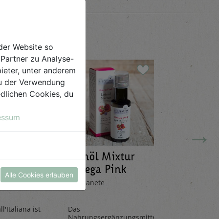
e
der Website so
Partner zu Analyse-
ieter, unter anderem
 du der Verwendung
iedlichen Cookies, du
essum
→
Leinöl Mixtur
Limona
ana 20g
Omega Pink
Mandar
Alle Cookies erlauben
100ml
330ml
Bio Planete
Pedacola
l'Italiana ist
Das
Die Limona
Nahrungsergänzungsmittel
aus frische