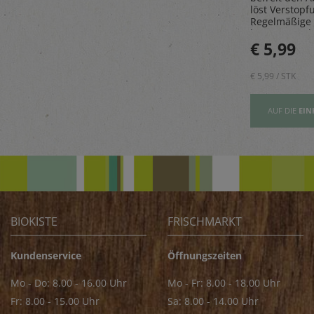
as Sparen
Steinpilze getrocknet,
löst Verstopf
paß.
gesammelt in den
Regelmäßige
Wäldern des malerischen
beugt Geruch
Golija-Gebirges - perfekt
€ 5,89
€ 5,99
vor.
zum Verfeinern von z.B.
Saucen
€ 5,89 / STK
€ 5,99 / STK
AUFSLISTE
AUF DIE
EINKAUFSLISTE
AUF DIE
EIN
BIOKISTE
FRISCHMARKT
Kundenservice
Öffnungszeiten
Mo - Do: 8.00 - 16.00 Uhr
Mo - Fr: 8.00 - 18.00 Uhr
Fr: 8.00 - 15.00 Uhr
Sa: 8.00 - 14.00 Uhr