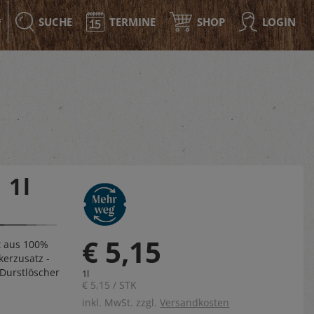
SUCHE
TERMINE
SHOP
LOGIN
F
 1l
€ 5,15
t aus 100%
kerzusatz -
 Durstlöscher
1l
€ 5,15 / STK
inkl. MwSt. zzgl.
Versandkosten