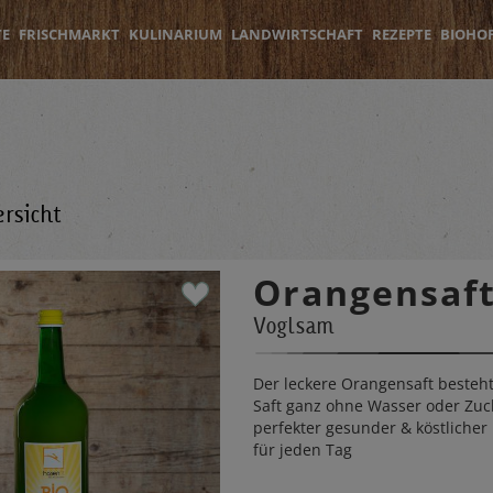
TE
FRISCHMARKT
KULINARIUM
LANDWIRTSCHAFT
REZEPTE
BIOHO
rsicht
Orangensaft
Voglsam
Der leckere Orangensaft besteh
Saft ganz ohne Wasser oder Zuc
perfekter gesunder & köstlicher
für jeden Tag