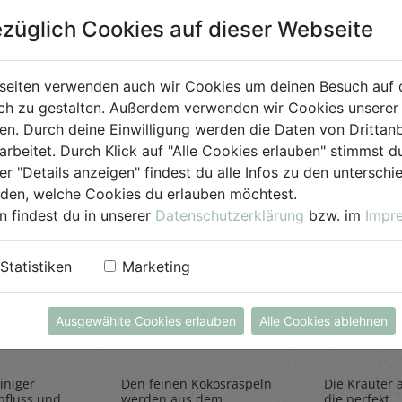
Bio-Produkt
züglich Cookies auf dieser Webseite
für Jedermann
seiten verwenden auch wir Cookies um deinen Besuch auf 
h zu gestalten. Außerdem verwenden wir Cookies unserer 
. Durch deine Einwilligung werden die Daten von Drittanb
arbeitet. Durch Klick auf "Alle Cookies erlauben" stimmst
er "Details anzeigen" findest du alle Infos zu den untersch
iden, welche Cookies du erlauben möchtest.
n findest du in unserer
Datenschutzerklärung
bzw. im
Impr
Statistiken
Marketing
einiger
Kokosraspeln
Kräuter
250g
all'Itali
Ausgewählte Cookies erlauben
Alle Cookies ablehnen
Rapunzel Naturkost
Sonnentor
iniger
Den feinen Kokosraspeln
Die Kräuter al
bfluss und
werden aus dem
die perfekt