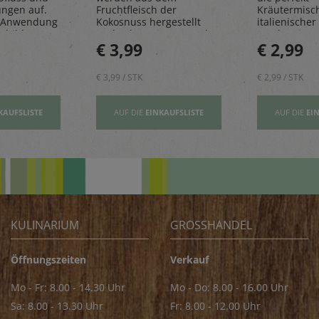
ungen auf.
Fruchtfleisch der
Kräutermisc
 Anwendung
Kokosnuss hergestellt
italienischer 
sbildung
und geben einen Hauch
rundet Pizze
€ 3,99
€ 2,99
Exotik in köstliche Kuchen
und Pastager
& Kekse
€ 3,99 / STK
€ 2,99 / STK
KAUFSLISTE
AUF DIE
EINKAUFSLISTE
AUF DIE
EI
KULINARIUM
GROSSHANDEL
Öffnungszeiten
Verkauf
Mo - Fr: 8.00 - 14.30 Uhr
Mo - Do: 8.00 - 16.00 Uhr
Sa: 8.00 - 13.30 Uhr
Fr: 8.00 - 12.00 Uhr