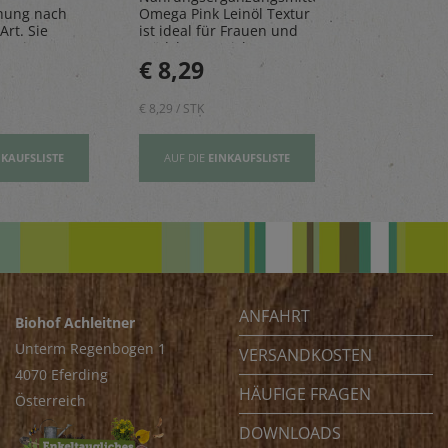
hung nach
Omega Pink Leinöl Textur
Mandarinen
Art. Sie
ist ideal für Frauen und
natürlichen 
n, Risottos
Mädchen – reich an
perfekt für 
€ 8,29
€ 2,80
ichte ab.
Vitamin E und wertovllen
Tage.
Omega-3-Fettsäuren
€ 8,29 / STK
€ 2,80 / STK
NKAUFSLISTE
AUF DIE
EINKAUFSLISTE
AUF DIE
EI
ANFAHRT
Biohof Achleitner
Unterm Regenbogen 1
VERSANDKOSTEN
4070 Eferding
HÄUFIGE FRAGEN
Österreich
DOWNLOADS