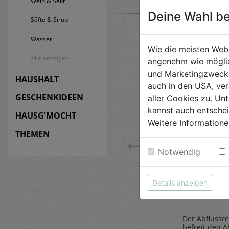
Wein & Sekt
Deine Wahl be
Säfte & Sirup
Wasser
Wie die meisten Web
Alle anzeigen
angenehm wie möglic
und Marketingzwecken
HAUSHALT
auch in den USA, ver
GESCHENKIDEEN
aller Cookies zu. Unt
kannst auch entsche
HAUSG'MOCHT
Weitere Informatione
←
THEMEN
Notwendig
 Tiere
Steinpilze
Abflussr
getrocknet 20g
1L
Details anzeigen
Belt`s Bio
AlmaWin
Der Abflussre
ose
Herrlich würzig sind die
befreit den A