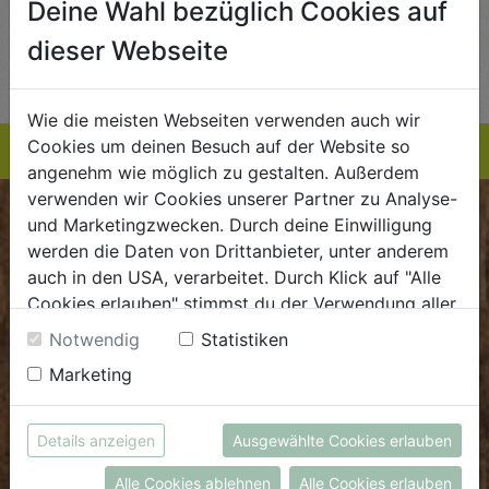
Deine Wahl bezüglich Cookies auf
AUF DIE
AUF DIE
dieser Webseite
TE
EINKAUFSLISTE
EINKAUFSLISTE
E
Wie die meisten Webseiten verwenden auch wir
Cookies um deinen Besuch auf der Website so
angenehm wie möglich zu gestalten. Außerdem
verwenden wir Cookies unserer Partner zu Analyse-
und Marketingzwecken. Durch deine Einwilligung
BIOKISTE
werden die Daten von Drittanbieter, unter anderem
auch in den USA, verarbeitet. Durch Klick auf "Alle
Kundenservice
Cookies erlauben" stimmst du der Verwendung aller
Mo - Do: 8.00 - 16.00 Uhr
Cookies zu. Unter "Details anzeigen" findest du alle
Notwendig
Statistiken
Fr: 8.00 - 15.00 Uhr
Infos zu den unterschiedlichen Cookies, du kannst
Marketing
auch entscheiden, welche Cookies du erlauben
E
.
dieBiokiste@biohof.at
möchtest.
T
.
+43 7272 2597
Weitere Informationen findest du in unserer
Details anzeigen
Ausgewählte Cookies erlauben
Datenschutzerklärung
bzw. im
Impressum
Alle Cookies ablehnen
Alle Cookies erlauben