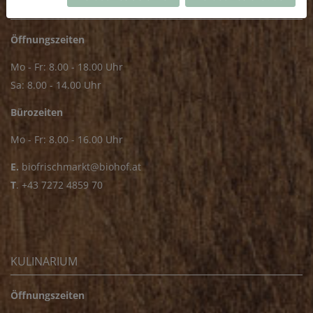
FRISCHMARKT
Öffnungszeiten
Mo - Fr: 8.00 - 18.00 Uhr
Sa: 8.00 - 14.00 Uhr
Bürozeiten
Mo - Fr: 8.00 - 16.00 Uhr
E.
biofrischmarkt@biohof.at
T
.
+43 7272 4859 70
KULINARIUM
Öffnungszeiten