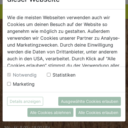
Wie die meisten Webseiten verwenden auch wir
Cookies um deinen Besuch auf der Website so
BIOKISTE
angenehm wie möglich zu gestalten. Außerdem
verwenden wir Cookies unserer Partner zu Analyse-
und Marketingzwecken. Durch deine Einwilligung
Kundenservice
werden die Daten von Drittanbieter, unter anderem
Mo - Do: 8.00 - 16.00 Uhr
auch in den USA, verarbeitet. Durch Klick auf "Alle
Fr: 8.00 - 15.00 Uhr
Cookies erlauben" stimmst du der Verwendung aller
Cookies zu. Unter "Details anzeigen" findest du alle
E
.
dieBiokiste@biohof.at
Notwendig
Statistiken
Infos zu den unterschiedlichen Cookies, du kannst
T
.
+43 7272 2597
Marketing
auch entscheiden, welche Cookies du erlauben
möchtest.
Weitere Informationen findest du in unserer
Details anzeigen
Ausgewählte Cookies erlauben
FRISCHMARKT
Datenschutzerklärung
bzw. im
Impressum
Alle Cookies ablehnen
Alle Cookies erlauben
Öffnungszeiten
Mo - Fr: 8.00 - 18.00 Uhr