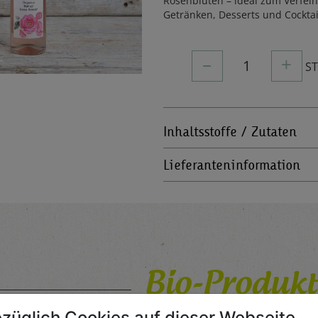
Rosenblüten – ideal zum Verfei
Getränken, Desserts und Cocktai
–
+
1
S
Inhaltsstoffe / Zutaten
Lieferanteninformation
Bio-Produkt
züglich Cookies auf dieser Webseite