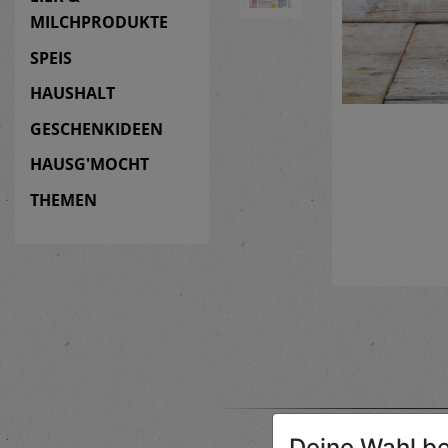
MILCHPRODUKTE
SPEIS
HAUSHALT
GESCHENKIDEEN
HAUSG'MOCHT
THEMEN
Deine Wahl be