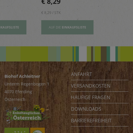
€ 8,29
€ 2,80
Omega-3-Fettsäuren
€ 8,29 / STK
€ 2,80 / STK
NKAUFSLISTE
AUF DIE
EINKAUFSLISTE
AUF DIE
EI
ANFAHRT
Biohof Achleitner
Unterm Regenbogen 1
VERSANDKOSTEN
4070 Eferding
HÄUFIGE FRAGEN
Österreich
DOWNLOADS
BARRIEREFREIHEIT