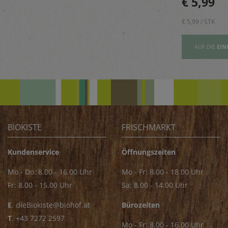
€ 5,89
€ 5,99
zum Verfeinern von z.B.
Saucen
€ 5,89 / STK
€ 5,99 / STK
AUFSLISTE
AUF DIE
EINKAUFSLISTE
AUF DIE
EIN
BIOKISTE
FRISCHMARKT
Kundenservice
Öffnungszeiten
Mo - Do: 8.00 - 16.00 Uhr
Mo - Fr: 8.00 - 18.00 Uhr
Fr: 8.00 - 15.00 Uhr
Sa: 8.00 - 14.00 Uhr
E
.
dieBiokiste@biohof.at
Bürozeiten
T
.
+43 7272 2597
Mo - Fr: 8.00 - 16.00 Uhr