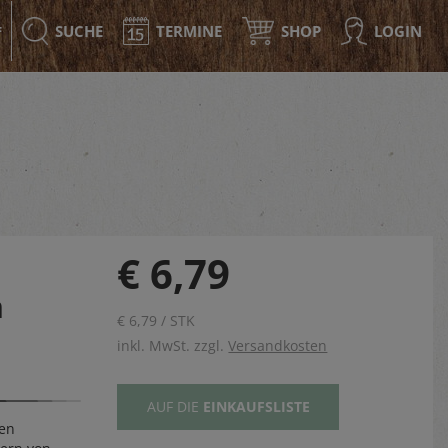
SUCHE
TERMINE
SHOP
LOGIN
F
€ 6,79
n
€ 6,79 / STK
inkl. MwSt. zzgl.
Versandkosten
AUF DIE
EINKAUFSLISTE
den