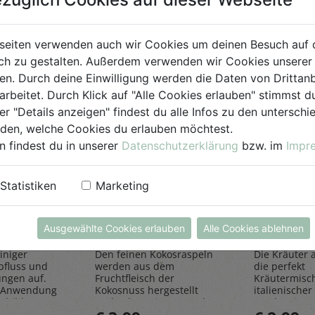
für Jedermann
seiten verwenden auch wir Cookies um deinen Besuch auf 
h zu gestalten. Außerdem verwenden wir Cookies unserer 
. Durch deine Einwilligung werden die Daten von Drittanb
arbeitet. Durch Klick auf "Alle Cookies erlauben" stimmst
er "Details anzeigen" findest du alle Infos zu den untersch
iden, welche Cookies du erlauben möchtest.
n findest du in unserer
Datenschutzerklärung
bzw. im
Impr
einiger
Kokosraspeln
Kräuter
Statistiken
Marketing
250g
all'Itali
Rapunzel Naturkost
Sonnentor
Ausgewählte Cookies erlauben
Alle Cookies ablehnen
iniger
Den feinen Kokosraspeln
Die Kräuter al
bfluss und
werden aus dem
die perfekt
ungen auf.
Fruchtfleisch der
Kräutermisc
 Anwendung
Kokosnuss hergestellt
italienischer 
sbildung
und geben einen Hauch
rundet Pizze
Exotik in köstliche Kuchen
und Pastager