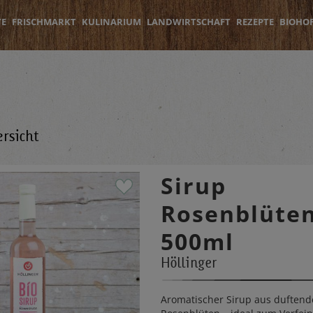
TE
FRISCHMARKT
KULINARIUM
LANDWIRTSCHAFT
REZEPTE
BIOHO
rsicht
Sirup
Rosenblüte
500ml
Höllinger
Aromatischer Sirup aus duften