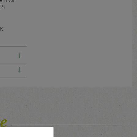
nern von
ls.
TK
e