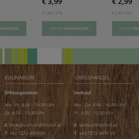
€ 3,99
€ 2,99
& Kekse
€ 3,99 / STK
€ 2,99 / STK
KAUFSLISTE
AUF DIE
EINKAUFSLISTE
AUF DIE
EI
KULINARIUM
GROSSHANDEL
Öffnungszeiten
Verkauf
Mo - Fr: 8.00 - 14.30 Uhr
Mo - Do: 8.00 - 16.00 Uhr
Sa: 8.00 - 13.30 Uhr
Fr: 8.00 - 12.00 Uhr
E.
biokulinarium@biohof.at
E
.
verkauf@biohof.at
T
.
+43 7272 4859 60
T
.
+43 7272 4859 50