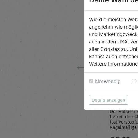
Wie die meisten Web
angenehm wie möglic
und Marketingzwecken
auch in den USA, ver
aller Cookies zu. Unt
kannst auch entsche
←
Weitere Informatione
 Tiere
Steinpilze
Abflussr
Notwendig
getrocknet 20g
1L
Belt`s Bio
AlmaWin
Details anzeigen
Der Abflussre
ose
Herrlich würzig sind die
befreit den A
as Sparen
Steinpilze getrocknet,
löst Verstopf
paß.
gesammelt in den
Regelmäßige
Wäldern des malerischen
beugt Geruch
Golija-Gebirges - perfekt
vor.