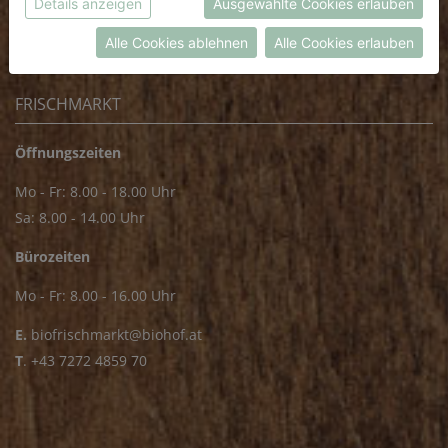
Details anzeigen
Ausgewählte Cookies erlauben
E
.
dieBiokiste@biohof.at
Datenschutzerklärung
bzw. im
Impressum
T
.
+43 7272 2597
Alle Cookies ablehnen
Alle Cookies erlauben
FRISCHMARKT
Öffnungszeiten
Mo - Fr: 8.00 - 18.00 Uhr
Sa: 8.00 - 14.00 Uhr
Bürozeiten
Mo - Fr: 8.00 - 16.00 Uhr
E.
biofrischmarkt@biohof.at
T
.
+43 7272 4859 70