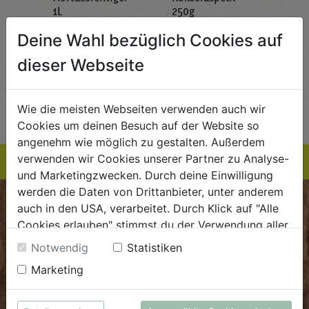
g
1L
250g
all'
AlmaWin
Rapunzel Naturkost
Sonn
Deine Wahl bezüglich Cookies auf
5,89
€ 5,99
€ 3,99
dieser Webseite
 / STK
€ 5,99 / STK
€ 3,99 / STK
AUF DIE
AUF DIE
TE
EINKAUFSLISTE
EINKAUFSLISTE
E
Wie die meisten Webseiten verwenden auch wir
Cookies um deinen Besuch auf der Website so
angenehm wie möglich zu gestalten. Außerdem
verwenden wir Cookies unserer Partner zu Analyse-
und Marketingzwecken. Durch deine Einwilligung
werden die Daten von Drittanbieter, unter anderem
auch in den USA, verarbeitet. Durch Klick auf "Alle
BIOKISTE
Cookies erlauben" stimmst du der Verwendung aller
Cookies zu. Unter "Details anzeigen" findest du alle
Kundenservice
Notwendig
Statistiken
Infos zu den unterschiedlichen Cookies, du kannst
Marketing
Mo - Do: 8.00 - 16.00 Uhr
auch entscheiden, welche Cookies du erlauben
Fr: 8.00 - 15.00 Uhr
möchtest.
Weitere Informationen findest du in unserer