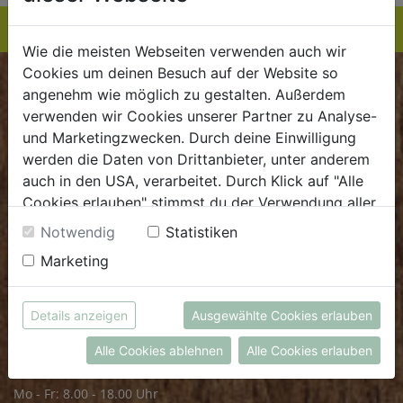
Wie die meisten Webseiten verwenden auch wir
Cookies um deinen Besuch auf der Website so
BIOKISTE
angenehm wie möglich zu gestalten. Außerdem
verwenden wir Cookies unserer Partner zu Analyse-
Kundenservice
und Marketingzwecken. Durch deine Einwilligung
werden die Daten von Drittanbieter, unter anderem
Mo - Do: 8.00 - 16.00 Uhr
auch in den USA, verarbeitet. Durch Klick auf "Alle
Fr: 8.00 - 15.00 Uhr
Cookies erlauben" stimmst du der Verwendung aller
Cookies zu. Unter "Details anzeigen" findest du alle
E
.
dieBiokiste@biohof.at
Notwendig
Statistiken
Infos zu den unterschiedlichen Cookies, du kannst
T
.
+43 7272 2597
Marketing
auch entscheiden, welche Cookies du erlauben
möchtest.
Weitere Informationen findest du in unserer
FRISCHMARKT
Details anzeigen
Ausgewählte Cookies erlauben
Datenschutzerklärung
bzw. im
Impressum
Alle Cookies ablehnen
Alle Cookies erlauben
Öffnungszeiten
Mo - Fr: 8.00 - 18.00 Uhr