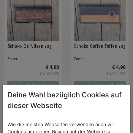
Schoko Ge Nüsse 70g
Schoko Coffee Toffee 70g
Zotter
Zotter
€ 4,90
€ 4,90
€ 4,90 / STK
€ 4,90 / STK
AUF DIE
EINKAUFSLISTE
AUF DIE
EINKAUFSLISTE
Deine Wahl bezüglich Cookies auf
dieser Webseite
Wie die meisten Webseiten verwenden auch wir
Cookies um deinen Besuch auf der Website so