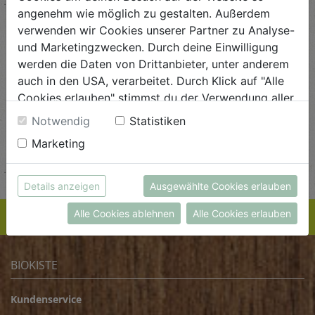
angenehm wie möglich zu gestalten. Außerdem
verwenden wir Cookies unserer Partner zu Analyse-
und Marketingzwecken. Durch deine Einwilligung
werden die Daten von Drittanbieter, unter anderem
Schoko Kirschbrand mit
Schoko Ich hab Dich
auch in den USA, verarbeitet. Durch Klick auf "Alle
Marzipan 70g
lieb sooo lieb 70g
Cookies erlauben" stimmst du der Verwendung aller
Zotter
Zotter
Cookies zu. Unter "Details anzeigen" findest du alle
€ 4,90
€ 4,90
Notwendig
Statistiken
Infos zu den unterschiedlichen Cookies, du kannst
€ 4,90 / STK
€ 4,90 / STK
Marketing
auch entscheiden, welche Cookies du erlauben
AUF DIE
EINKAUFSLISTE
AUF DIE
EINKAUFSLISTE
möchtest.
Weitere Informationen findest du in unserer
Details anzeigen
Ausgewählte Cookies erlauben
Datenschutzerklärung
bzw. im
Impressum
Alle Cookies ablehnen
Alle Cookies erlauben
BIOKISTE
Kundenservice