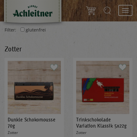
Toggl
navig
Filter:
glutenfrei
Zotter
Dunkle Schokomousse
Trinkschokolade
70g
Variation Klassik 5x22g
Zotter
Zotter