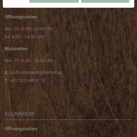
FRISCHMARKT
Öffnungszeiten
Mo - Fr: 8.00 - 18.00 Uhr
Sa: 8.00 - 14.00 Uhr
Bürozeiten
Mo - Fr: 8.00 - 16.00 Uhr
E.
biofrischmarkt@biohof.at
T
.
+43 7272 4859 70
KULINARIUM
Öffnungszeiten