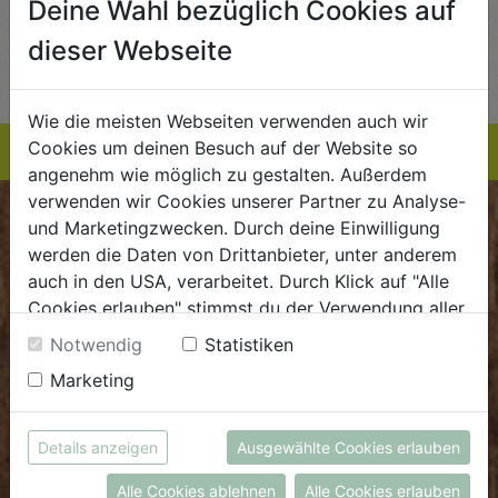
Deine Wahl bezüglich Cookies auf
AUF DIE
AUF DIE
dieser Webseite
TE
EINKAUFSLISTE
EINKAUFSLISTE
E
Wie die meisten Webseiten verwenden auch wir
Cookies um deinen Besuch auf der Website so
angenehm wie möglich zu gestalten. Außerdem
verwenden wir Cookies unserer Partner zu Analyse-
BIOKISTE
und Marketingzwecken. Durch deine Einwilligung
werden die Daten von Drittanbieter, unter anderem
auch in den USA, verarbeitet. Durch Klick auf "Alle
Kundenservice
Cookies erlauben" stimmst du der Verwendung aller
Mo - Do: 8.00 - 16.00 Uhr
Cookies zu. Unter "Details anzeigen" findest du alle
Notwendig
Statistiken
Fr: 8.00 - 15.00 Uhr
Infos zu den unterschiedlichen Cookies, du kannst
Marketing
auch entscheiden, welche Cookies du erlauben
E
.
dieBiokiste@biohof.at
möchtest.
T
.
+43 7272 2597
Weitere Informationen findest du in unserer
Details anzeigen
Ausgewählte Cookies erlauben
Datenschutzerklärung
bzw. im
Impressum
Alle Cookies ablehnen
Alle Cookies erlauben