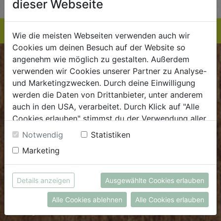
dieser Webseite
Wie die meisten Webseiten verwenden auch wir
Cookies um deinen Besuch auf der Website so
angenehm wie möglich zu gestalten. Außerdem
BIOKISTE
verwenden wir Cookies unserer Partner zu Analyse-
und Marketingzwecken. Durch deine Einwilligung
Kundenservice
werden die Daten von Drittanbieter, unter anderem
auch in den USA, verarbeitet. Durch Klick auf "Alle
Mo - Do: 8.00 - 16.00 Uhr
Cookies erlauben" stimmst du der Verwendung aller
Fr: 8.00 - 15.00 Uhr
Cookies zu. Unter "Details anzeigen" findest du alle
Notwendig
Statistiken
E
.
dieBiokiste@biohof.at
Infos zu den unterschiedlichen Cookies, du kannst
Marketing
T
.
+43 7272 2597
auch entscheiden, welche Cookies du erlauben
möchtest.
Weitere Informationen findest du in unserer
Details anzeigen
Ausgewählte Cookies erlauben
FRISCHMARKT
Datenschutzerklärung
bzw. im
Impressum
Alle Cookies ablehnen
Alle Cookies erlauben
Öffnungszeiten