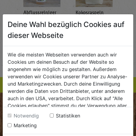
Abflussreiniger
Kokosraspeln
Krä
g
1L
250g
all'
Deine Wahl bezüglich Cookies auf
AlmaWin
Rapunzel Naturkost
Sonn
5,89
€ 5,99
€ 3,99
dieser Webseite
 / STK
€ 5,99 / STK
€ 3,99 / STK
AUF DIE
AUF DIE
Wie die meisten Webseiten verwenden auch wir
TE
EINKAUFSLISTE
EINKAUFSLISTE
E
Cookies um deinen Besuch auf der Website so
angenehm wie möglich zu gestalten. Außerdem
verwenden wir Cookies unserer Partner zu Analyse-
und Marketingzwecken. Durch deine Einwilligung
werden die Daten von Drittanbieter, unter anderem
auch in den USA, verarbeitet. Durch Klick auf "Alle
BIOKISTE
Cookies erlauben" stimmst du der Verwendung aller
Cookies zu. Unter "Details anzeigen" findest du alle
Notwendig
Statistiken
Infos zu den unterschiedlichen Cookies, du kannst
Kundenservice
Marketing
auch entscheiden, welche Cookies du erlauben
Mo - Do: 8.00 - 16.00 Uhr
möchtest.