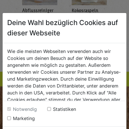
Abflussreiniger
Kokosraspeln
Krä
g
1L
250g
all'
Deine Wahl bezüglich Cookies auf
AlmaWin
Rapunzel Naturkost
Sonn
5,89
€ 5,99
€ 3,99
dieser Webseite
 / STK
€ 5,99 / STK
€ 3,99 / STK
AUF DIE
AUF DIE
Wie die meisten Webseiten verwenden auch wir
TE
EINKAUFSLISTE
EINKAUFSLISTE
E
Cookies um deinen Besuch auf der Website so
angenehm wie möglich zu gestalten. Außerdem
verwenden wir Cookies unserer Partner zu Analyse-
und Marketingzwecken. Durch deine Einwilligung
werden die Daten von Drittanbieter, unter anderem
auch in den USA, verarbeitet. Durch Klick auf "Alle
BIOKISTE
Cookies erlauben" stimmst du der Verwendung aller
Cookies zu. Unter "Details anzeigen" findest du alle
Notwendig
Statistiken
Kundenservice
Infos zu den unterschiedlichen Cookies, du kannst
Marketing
auch entscheiden, welche Cookies du erlauben
Mo - Do: 8.00 - 16.00 Uhr
möchtest.