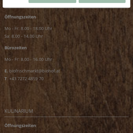
FRISCHMARKT
Öffnungszeiten
Mo - Fr: 8.00 - 18.00 Uhr
Sa: 8.00 - 14.00 Uhr
Bürozeiten
Mo - Fr: 8.00 - 16.00 Uhr
E.
biofrischmarkt@biohof.at
T
.
+43 7272 4859 70
KULINARIUM
Öffnungszeiten