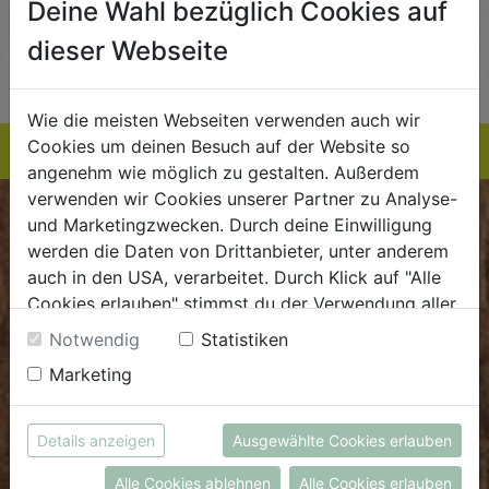
Deine Wahl bezüglich Cookies auf
AUF DIE
AUF DIE
dieser Webseite
TE
EINKAUFSLISTE
EINKAUFSLISTE
E
Wie die meisten Webseiten verwenden auch wir
Cookies um deinen Besuch auf der Website so
angenehm wie möglich zu gestalten. Außerdem
verwenden wir Cookies unserer Partner zu Analyse-
und Marketingzwecken. Durch deine Einwilligung
BIOKISTE
werden die Daten von Drittanbieter, unter anderem
auch in den USA, verarbeitet. Durch Klick auf "Alle
Kundenservice
Cookies erlauben" stimmst du der Verwendung aller
Mo - Do: 8.00 - 16.00 Uhr
Cookies zu. Unter "Details anzeigen" findest du alle
Notwendig
Statistiken
Fr: 8.00 - 15.00 Uhr
Infos zu den unterschiedlichen Cookies, du kannst
Marketing
auch entscheiden, welche Cookies du erlauben
E
.
dieBiokiste@biohof.at
möchtest.
T
.
+43 7272 2597
Weitere Informationen findest du in unserer
Details anzeigen
Ausgewählte Cookies erlauben
Datenschutzerklärung
bzw. im
Impressum
Alle Cookies ablehnen
Alle Cookies erlauben