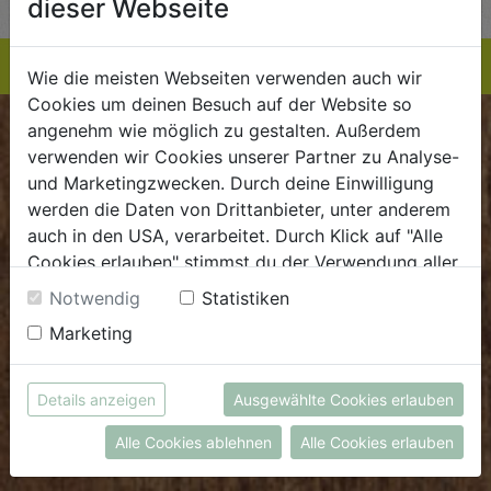
dieser Webseite
Wie die meisten Webseiten verwenden auch wir
Cookies um deinen Besuch auf der Website so
angenehm wie möglich zu gestalten. Außerdem
BIOKISTE
verwenden wir Cookies unserer Partner zu Analyse-
und Marketingzwecken. Durch deine Einwilligung
Kundenservice
werden die Daten von Drittanbieter, unter anderem
auch in den USA, verarbeitet. Durch Klick auf "Alle
Mo - Do: 8.00 - 16.00 Uhr
Cookies erlauben" stimmst du der Verwendung aller
Fr: 8.00 - 15.00 Uhr
Cookies zu. Unter "Details anzeigen" findest du alle
Notwendig
Statistiken
E
.
dieBiokiste@biohof.at
Infos zu den unterschiedlichen Cookies, du kannst
Marketing
T
.
+43 7272 2597
auch entscheiden, welche Cookies du erlauben
möchtest.
Weitere Informationen findest du in unserer
Details anzeigen
Ausgewählte Cookies erlauben
FRISCHMARKT
Datenschutzerklärung
bzw. im
Impressum
Alle Cookies ablehnen
Alle Cookies erlauben
Öffnungszeiten