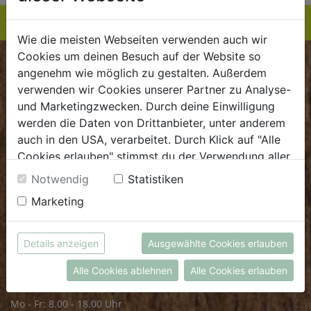
Wie die meisten Webseiten verwenden auch wir
Cookies um deinen Besuch auf der Website so
BIOKISTE
angenehm wie möglich zu gestalten. Außerdem
verwenden wir Cookies unserer Partner zu Analyse-
Kundenservice
und Marketingzwecken. Durch deine Einwilligung
werden die Daten von Drittanbieter, unter anderem
Mo - Do: 8.00 - 16.00 Uhr
auch in den USA, verarbeitet. Durch Klick auf "Alle
Fr: 8.00 - 15.00 Uhr
Cookies erlauben" stimmst du der Verwendung aller
Cookies zu. Unter "Details anzeigen" findest du alle
E
.
dieBiokiste@biohof.at
Notwendig
Statistiken
Infos zu den unterschiedlichen Cookies, du kannst
T
.
+43 7272 2597
Marketing
auch entscheiden, welche Cookies du erlauben
möchtest.
Weitere Informationen findest du in unserer
FRISCHMARKT
Details anzeigen
Ausgewählte Cookies erlauben
Datenschutzerklärung
bzw. im
Impressum
Alle Cookies ablehnen
Alle Cookies erlauben
Öffnungszeiten
Mo - Fr: 8.00 - 18.00 Uhr