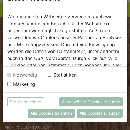
Wie die meisten Webseiten verwenden auch wir
Cookies um deinen Besuch auf der Website so
BIOKISTE
angenehm wie möglich zu gestalten. Außerdem
verwenden wir Cookies unserer Partner zu Analyse-
Kundenservice
und Marketingzwecken. Durch deine Einwilligung
werden die Daten von Drittanbieter, unter anderem
Mo - Do: 8.00 - 16.00 Uhr
auch in den USA, verarbeitet. Durch Klick auf "Alle
Fr: 8.00 - 15.00 Uhr
Cookies erlauben" stimmst du der Verwendung aller
Cookies zu. Unter "Details anzeigen" findest du alle
E
.
dieBiokiste@biohof.at
Notwendig
Statistiken
Infos zu den unterschiedlichen Cookies, du kannst
T
.
+43 7272 2597
Marketing
auch entscheiden, welche Cookies du erlauben
möchtest.
Weitere Informationen findest du in unserer
FRISCHMARKT
Details anzeigen
Ausgewählte Cookies erlauben
Datenschutzerklärung
bzw. im
Impressum
Alle Cookies ablehnen
Alle Cookies erlauben
Öffnungszeiten
Mo - Fr: 8.00 - 18.00 Uhr