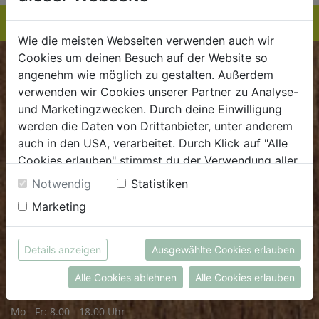
Wie die meisten Webseiten verwenden auch wir
Cookies um deinen Besuch auf der Website so
BIOKISTE
angenehm wie möglich zu gestalten. Außerdem
verwenden wir Cookies unserer Partner zu Analyse-
Kundenservice
und Marketingzwecken. Durch deine Einwilligung
werden die Daten von Drittanbieter, unter anderem
Mo - Do: 8.00 - 16.00 Uhr
auch in den USA, verarbeitet. Durch Klick auf "Alle
Fr: 8.00 - 15.00 Uhr
Cookies erlauben" stimmst du der Verwendung aller
Cookies zu. Unter "Details anzeigen" findest du alle
E
.
dieBiokiste@biohof.at
Notwendig
Statistiken
Infos zu den unterschiedlichen Cookies, du kannst
T
.
+43 7272 2597
Marketing
auch entscheiden, welche Cookies du erlauben
möchtest.
Weitere Informationen findest du in unserer
FRISCHMARKT
Details anzeigen
Ausgewählte Cookies erlauben
Datenschutzerklärung
bzw. im
Impressum
Alle Cookies ablehnen
Alle Cookies erlauben
Öffnungszeiten
Mo - Fr: 8.00 - 18.00 Uhr