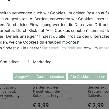
seiten verwenden auch wir Cookies um deinen Besuch auf 
h zu gestalten. Außerdem verwenden wir Cookies unserer 
. Durch deine Einwilligung werden die Daten von Drittanb
arbeitet. Durch Klick auf "Alle Cookies erlauben" stimmst
er "Details anzeigen" findest du alle Infos zu den untersch
iden, welche Cookies du erlauben möchtest.
n findest du in unserer
Datenschutzerklärung
bzw. im
Impr
einiger
Kokosraspeln
Kräuter
Statistiken
Marketing
250g
all'Itali
Rapunzel Naturkost
Sonnentor
Ausgewählte Cookies erlauben
Alle Cookies ablehnen
iniger
Den feinen Kokosraspeln
Die Kräuter al
bfluss und
werden aus dem
die perfekt
ungen auf.
Fruchtfleisch der
Kräutermisc
 Anwendung
Kokosnuss hergestellt
italienischer 
sbildung
und geben einen Hauch
rundet Pizze
€ 3,99
€ 2,99
Exotik in köstliche Kuchen
und Pastager
& Kekse