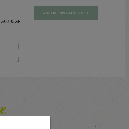
AUF DIE
EINKAUFSLISTE
KG0200GR
e