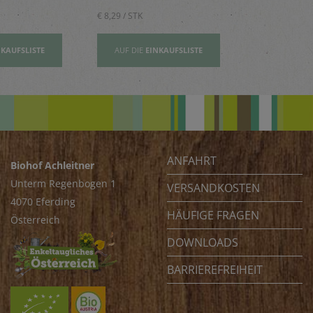
€ 8,29 / STK
€ 2,80 / STK
NKAUFSLISTE
AUF DIE
EINKAUFSLISTE
AUF DIE
EI
ANFAHRT
Biohof Achleitner
Unterm Regenbogen 1
VERSANDKOSTEN
4070 Eferding
HÄUFIGE FRAGEN
Österreich
DOWNLOADS
BARRIEREFREIHEIT