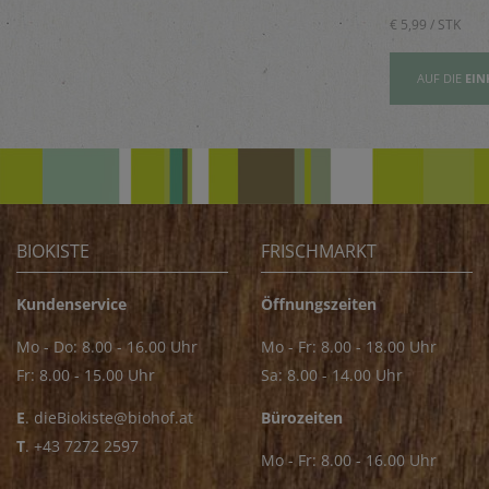
Saucen
€ 5,89 / STK
€ 5,99 / STK
AUFSLISTE
AUF DIE
EINKAUFSLISTE
AUF DIE
EIN
BIOKISTE
FRISCHMARKT
Kundenservice
Öffnungszeiten
Mo - Do: 8.00 - 16.00 Uhr
Mo - Fr: 8.00 - 18.00 Uhr
Fr: 8.00 - 15.00 Uhr
Sa: 8.00 - 14.00 Uhr
E
.
dieBiokiste@biohof.at
Bürozeiten
T
.
+43 7272 2597
Mo - Fr: 8.00 - 16.00 Uhr