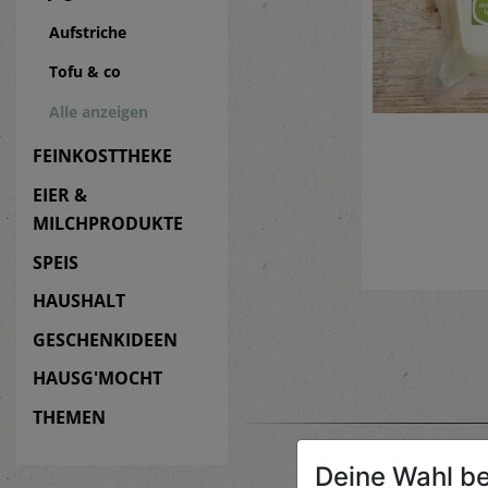
Aufstriche
Tofu & co
Alle anzeigen
FEINKOSTTHEKE
EIER &
MILCHPRODUKTE
SPEIS
HAUSHALT
GESCHENKIDEEN
HAUSG'MOCHT
THEMEN
Deine Wahl be