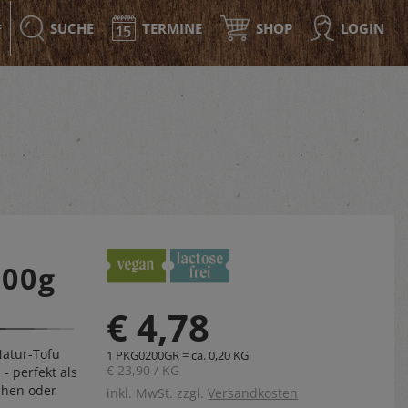
SUCHE
TERMINE
SHOP
LOGIN
F
-
200g
€ 4,78
Natur-Tofu
1 PKG0200GR = ca. 0,20 KG
€ 23,90 / KG
- perfekt als
bchen oder
inkl. MwSt. zzgl.
Versandkosten