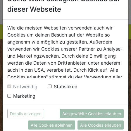
AUF DIE
AUF DIE
dieser Webseite
TE
EINKAUFSLISTE
EINKAUFSLISTE
E
Wie die meisten Webseiten verwenden auch wir
Cookies um deinen Besuch auf der Website so
angenehm wie möglich zu gestalten. Außerdem
verwenden wir Cookies unserer Partner zu Analyse-
BIOKISTE
und Marketingzwecken. Durch deine Einwilligung
werden die Daten von Drittanbieter, unter anderem
Kundenservice
auch in den USA, verarbeitet. Durch Klick auf "Alle
Cookies erlauben" stimmst du der Verwendung aller
Mo - Do: 8.00 - 16.00 Uhr
Cookies zu. Unter "Details anzeigen" findest du alle
Fr: 8.00 - 15.00 Uhr
Notwendig
Statistiken
Infos zu den unterschiedlichen Cookies, du kannst
Marketing
E
.
dieBiokiste@biohof.at
auch entscheiden, welche Cookies du erlauben
T
.
+43 7272 2597
möchtest.
Weitere Informationen findest du in unserer
Details anzeigen
Ausgewählte Cookies erlauben
Datenschutzerklärung
bzw. im
Impressum
FRISCHMARKT
Alle Cookies ablehnen
Alle Cookies erlauben