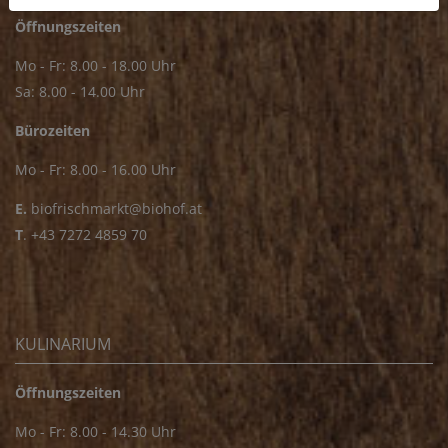
Öffnungszeiten
Mo - Fr: 8.00 - 18.00 Uhr
Sa: 8.00 - 14.00 Uhr
Bürozeiten
Mo - Fr: 8.00 - 16.00 Uhr
E.
biofrischmarkt@biohof.at
T
.
+43 7272 4859 70
KULINARIUM
Öffnungszeiten
Mo - Fr: 8.00 - 14.30 Uhr