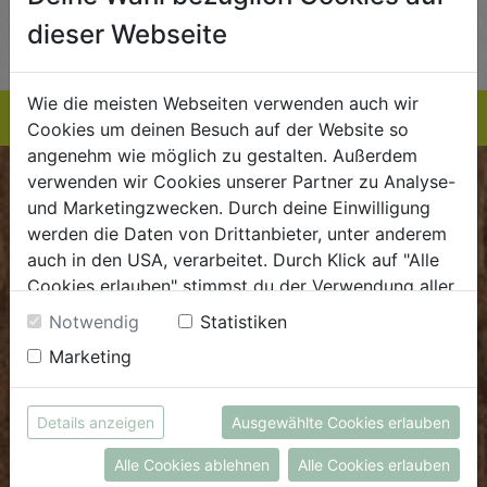
AUF DIE
AUF DIE
dieser Webseite
TE
EINKAUFSLISTE
EINKAUFSLISTE
E
Wie die meisten Webseiten verwenden auch wir
Cookies um deinen Besuch auf der Website so
angenehm wie möglich zu gestalten. Außerdem
verwenden wir Cookies unserer Partner zu Analyse-
BIOKISTE
und Marketingzwecken. Durch deine Einwilligung
werden die Daten von Drittanbieter, unter anderem
Kundenservice
auch in den USA, verarbeitet. Durch Klick auf "Alle
Cookies erlauben" stimmst du der Verwendung aller
Mo - Do: 8.00 - 16.00 Uhr
Cookies zu. Unter "Details anzeigen" findest du alle
Fr: 8.00 - 15.00 Uhr
Notwendig
Statistiken
Infos zu den unterschiedlichen Cookies, du kannst
Marketing
E
.
dieBiokiste@biohof.at
auch entscheiden, welche Cookies du erlauben
T
.
+43 7272 2597
möchtest.
Weitere Informationen findest du in unserer
Details anzeigen
Ausgewählte Cookies erlauben
Datenschutzerklärung
bzw. im
Impressum
FRISCHMARKT
Alle Cookies ablehnen
Alle Cookies erlauben