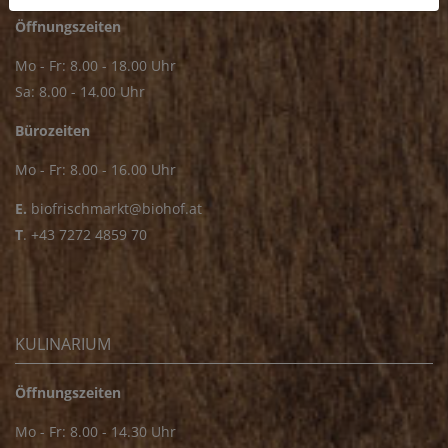
Öffnungszeiten
Mo - Fr: 8.00 - 18.00 Uhr
Sa: 8.00 - 14.00 Uhr
Bürozeiten
Mo - Fr: 8.00 - 16.00 Uhr
E.
biofrischmarkt@biohof.at
T
.
+43 7272 4859 70
KULINARIUM
Öffnungszeiten
Mo - Fr: 8.00 - 14.30 Uhr