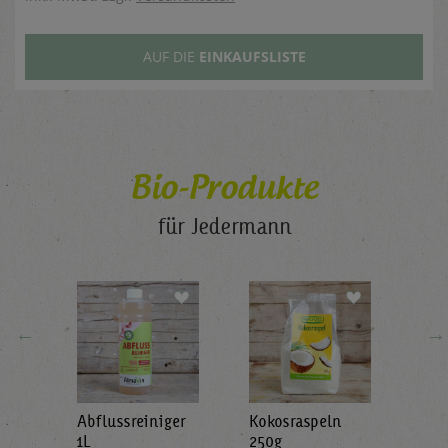
AUF DIE
EINKAUFSLISTE
Bio-Produkte
für Jedermann
←
→
Abflussreiniger
Kokosraspeln
Krä
g
1L
250g
all'