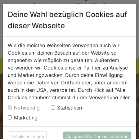
AlmaWin
Rapunzel Naturkost
Sonn
Deine Wahl bezüglich Cookies auf
5,89
€ 5,99
€ 3,99
 / STK
€ 5,99 / STK
€ 3,99 / STK
dieser Webseite
AUF DIE
AUF DIE
TE
EINKAUFSLISTE
EINKAUFSLISTE
E
Wie die meisten Webseiten verwenden auch wir
Cookies um deinen Besuch auf der Website so
angenehm wie möglich zu gestalten. Außerdem
verwenden wir Cookies unserer Partner zu Analyse-
und Marketingzwecken. Durch deine Einwilligung
werden die Daten von Drittanbieter, unter anderem
BIOKISTE
auch in den USA, verarbeitet. Durch Klick auf "Alle
Cookies erlauben" stimmst du der Verwendung aller
Kundenservice
Cookies zu. Unter "Details anzeigen" findest du alle
Notwendig
Statistiken
Infos zu den unterschiedlichen Cookies, du kannst
Mo - Do: 8.00 - 16.00 Uhr
Marketing
auch entscheiden, welche Cookies du erlauben
Fr: 8.00 - 15.00 Uhr
möchtest.
E
.
dieBiokiste@biohof.at
Weitere Informationen findest du in unserer
Details anzeigen
Ausgewählte Cookies erlauben