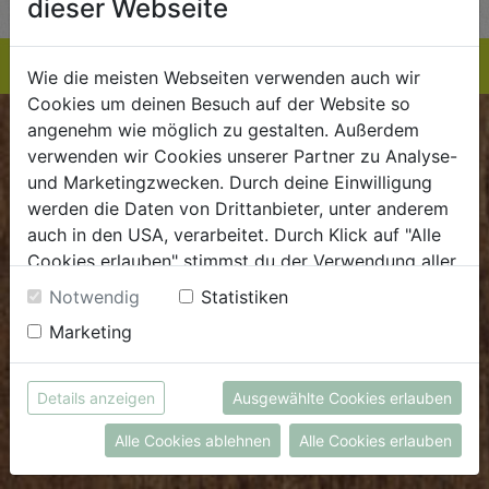
dieser Webseite
Wie die meisten Webseiten verwenden auch wir
Cookies um deinen Besuch auf der Website so
angenehm wie möglich zu gestalten. Außerdem
BIOKISTE
verwenden wir Cookies unserer Partner zu Analyse-
und Marketingzwecken. Durch deine Einwilligung
Kundenservice
werden die Daten von Drittanbieter, unter anderem
auch in den USA, verarbeitet. Durch Klick auf "Alle
Mo - Do: 8.00 - 16.00 Uhr
Cookies erlauben" stimmst du der Verwendung aller
Fr: 8.00 - 15.00 Uhr
Cookies zu. Unter "Details anzeigen" findest du alle
Notwendig
Statistiken
E
.
dieBiokiste@biohof.at
Infos zu den unterschiedlichen Cookies, du kannst
Marketing
T
.
+43 7272 2597
auch entscheiden, welche Cookies du erlauben
möchtest.
Weitere Informationen findest du in unserer
Details anzeigen
Ausgewählte Cookies erlauben
FRISCHMARKT
Datenschutzerklärung
bzw. im
Impressum
Alle Cookies ablehnen
Alle Cookies erlauben
Öffnungszeiten