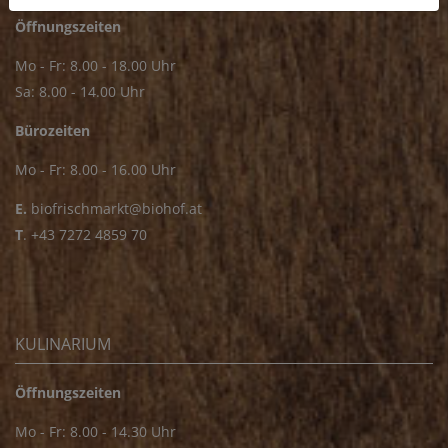
Öffnungszeiten
Mo - Fr: 8.00 - 18.00 Uhr
Sa: 8.00 - 14.00 Uhr
Bürozeiten
Mo - Fr: 8.00 - 16.00 Uhr
E.
biofrischmarkt@biohof.at
T
.
+43 7272 4859 70
KULINARIUM
Öffnungszeiten
Mo - Fr: 8.00 - 14.30 Uhr