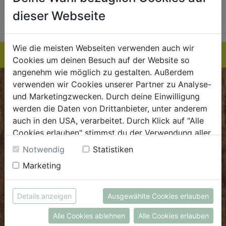
AUF DIE
AUF DIE
dieser Webseite
TE
EINKAUFSLISTE
EINKAUFSLISTE
E
Wie die meisten Webseiten verwenden auch wir
Cookies um deinen Besuch auf der Website so
angenehm wie möglich zu gestalten. Außerdem
verwenden wir Cookies unserer Partner zu Analyse-
BIOKISTE
und Marketingzwecken. Durch deine Einwilligung
werden die Daten von Drittanbieter, unter anderem
Kundenservice
auch in den USA, verarbeitet. Durch Klick auf "Alle
Cookies erlauben" stimmst du der Verwendung aller
Mo - Do: 8.00 - 16.00 Uhr
Cookies zu. Unter "Details anzeigen" findest du alle
Fr: 8.00 - 15.00 Uhr
Notwendig
Statistiken
Infos zu den unterschiedlichen Cookies, du kannst
Marketing
E
.
dieBiokiste@biohof.at
auch entscheiden, welche Cookies du erlauben
T
.
+43 7272 2597
möchtest.
Weitere Informationen findest du in unserer
Details anzeigen
Ausgewählte Cookies erlauben
Datenschutzerklärung
bzw. im
Impressum
FRISCHMARKT
Alle Cookies ablehnen
Alle Cookies erlauben