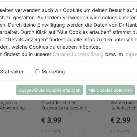
seiten verwenden auch wir Cookies um deinen Besuch auf 
h zu gestalten. Außerdem verwenden wir Cookies unserer 
. Durch deine Einwilligung werden die Daten von Drittanb
arbeitet. Durch Klick auf "Alle Cookies erlauben" stimmst
er "Details anzeigen" findest du alle Infos zu den untersch
iden, welche Cookies du erlauben möchtest.
n findest du in unserer
Datenschutzerklärung
bzw. im
Impr
einiger
Kokosraspeln
Kräuter
250g
all'Itali
Statistiken
Marketing
Rapunzel Naturkost
Sonnentor
Ausgewählte Cookies erlauben
Alle Cookies ablehnen
iniger
Den feinen Kokosraspeln
Die Kräuter al
bfluss und
werden aus dem
die perfekt
ungen auf.
Fruchtfleisch der
Kräutermisc
 Anwendung
Kokosnuss hergestellt
italienischer 
sbildung
und geben einen Hauch
rundet Pizze
€ 3,99
€ 2,99
Exotik in köstliche Kuchen
und Pastager
& Kekse
€ 3,99 / STK
€ 2,99 / STK