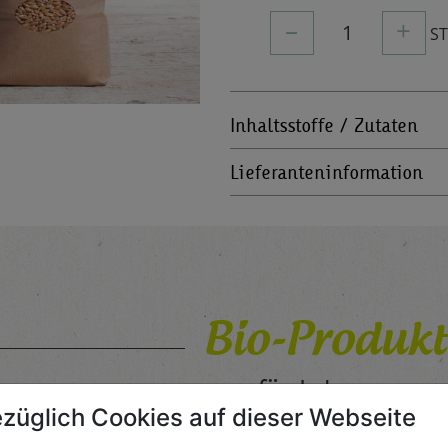
–
+
1
S
Inhaltsstoffe / Zutaten
Lieferanteninformation
Bio-Produkt
für Jedermann
züglich Cookies auf dieser Webseite