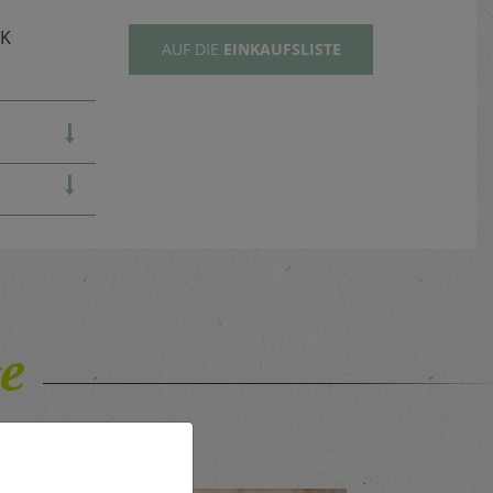
TK
AUF DIE
EINKAUFSLISTE
e