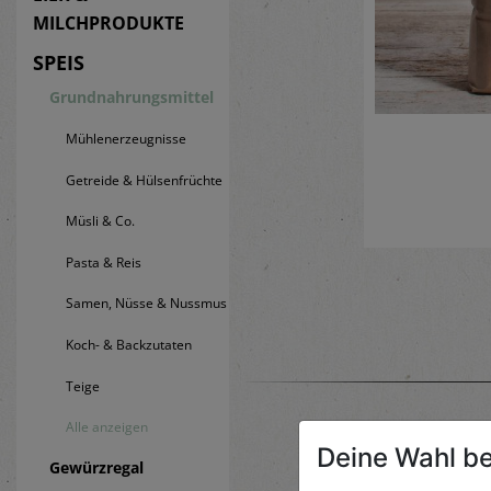
MILCHPRODUKTE
SPEIS
Grundnahrungsmittel
Mühlenerzeugnisse
Getreide & Hülsenfrüchte
Müsli & Co.
Pasta & Reis
Samen, Nüsse & Nussmus
Koch- & Backzutaten
Teige
Alle anzeigen
Deine Wahl be
Gewürzregal