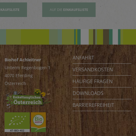
NKAUFSLISTE
AUF DIE
EINKAUFSLISTE
AUF DIE
EI
ANFAHRT
Biohof Achleitner
Unterm Regenbogen 1
VERSANDKOSTEN
4070 Eferding
HÄUFIGE FRAGEN
Österreich
DOWNLOADS
BARRIEREFREIHEIT