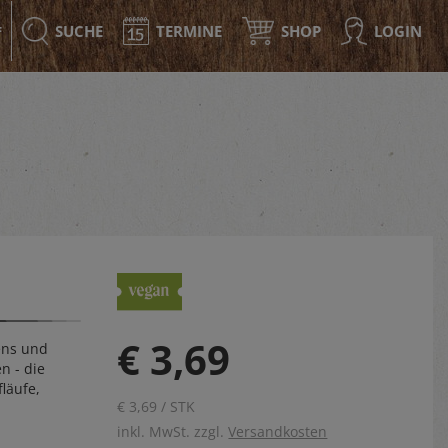
SUCHE
TERMINE
SHOP
LOGIN
F
€ 3,69
ens und
n - die
läufe,
€ 3,69 / STK
inkl. MwSt. zzgl.
Versandkosten