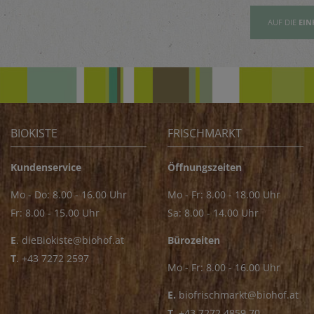
AUFSLISTE
AUF DIE
EINKAUFSLISTE
AUF DIE
EIN
BIOKISTE
FRISCHMARKT
Kundenservice
Öffnungszeiten
Mo - Do: 8.00 - 16.00 Uhr
Mo - Fr: 8.00 - 18.00 Uhr
Fr: 8.00 - 15.00 Uhr
Sa: 8.00 - 14.00 Uhr
E
.
dieBiokiste@biohof.at
Bürozeiten
T
.
+43 7272 2597
Mo - Fr: 8.00 - 16.00 Uhr
E.
biofrischmarkt@biohof.at
T
.
+43 7272 4859 70