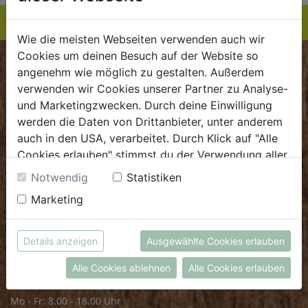
Wie die meisten Webseiten verwenden auch wir
Cookies um deinen Besuch auf der Website so
BIOKISTE
angenehm wie möglich zu gestalten. Außerdem
verwenden wir Cookies unserer Partner zu Analyse-
Kundenservice
und Marketingzwecken. Durch deine Einwilligung
werden die Daten von Drittanbieter, unter anderem
Mo - Do: 8.00 - 16.00 Uhr
auch in den USA, verarbeitet. Durch Klick auf "Alle
Fr: 8.00 - 15.00 Uhr
Cookies erlauben" stimmst du der Verwendung aller
Cookies zu. Unter "Details anzeigen" findest du alle
E
.
dieBiokiste@biohof.at
Notwendig
Statistiken
Infos zu den unterschiedlichen Cookies, du kannst
T
.
+43 7272 2597
Marketing
auch entscheiden, welche Cookies du erlauben
möchtest.
Weitere Informationen findest du in unserer
FRISCHMARKT
Details anzeigen
Ausgewählte Cookies erlauben
Datenschutzerklärung
bzw. im
Impressum
Alle Cookies ablehnen
Alle Cookies erlauben
Öffnungszeiten
Mo - Fr: 8.00 - 18.00 Uhr