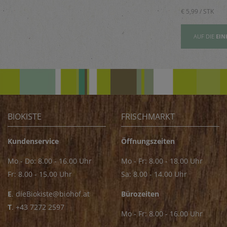
Saucen
€ 5,89 / STK
€ 5,99 / STK
AUFSLISTE
AUF DIE
EINKAUFSLISTE
AUF DIE
EIN
BIOKISTE
FRISCHMARKT
Kundenservice
Öffnungszeiten
Mo - Do: 8.00 - 16.00 Uhr
Mo - Fr: 8.00 - 18.00 Uhr
Fr: 8.00 - 15.00 Uhr
Sa: 8.00 - 14.00 Uhr
E
.
dieBiokiste@biohof.at
Bürozeiten
T
.
+43 7272 2597
Mo - Fr: 8.00 - 16.00 Uhr