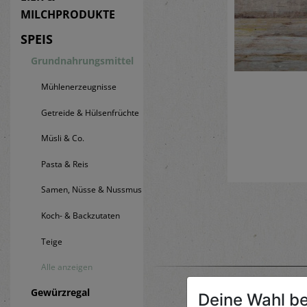
MILCHPRODUKTE
SPEIS
Grundnahrungsmittel
Mühlenerzeugnisse
Getreide & Hülsenfrüchte
Müsli & Co.
Pasta & Reis
Samen, Nüsse & Nussmus
Koch- & Backzutaten
Teige
Alle anzeigen
Gewürzregal
Deine Wahl be