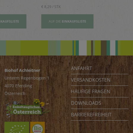
€ 8,29 / STK
€ 2,80 / STK
NKAUFSLISTE
AUF DIE
EINKAUFSLISTE
AUF DIE
EI
ANFAHRT
Biohof Achleitner
Unterm Regenbogen 1
VERSANDKOSTEN
4070 Eferding
HÄUFIGE FRAGEN
Österreich
DOWNLOADS
BARRIEREFREIHEIT