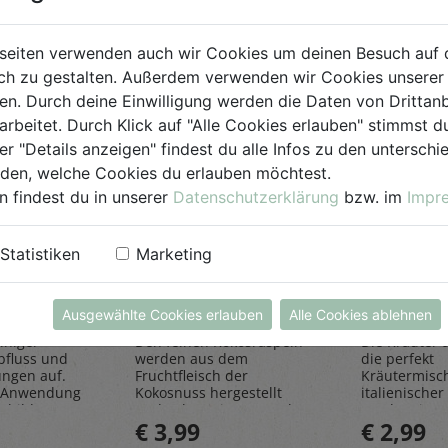
seiten verwenden auch wir Cookies um deinen Besuch auf 
h zu gestalten. Außerdem verwenden wir Cookies unserer 
. Durch deine Einwilligung werden die Daten von Drittanb
arbeitet. Durch Klick auf "Alle Cookies erlauben" stimmst
er "Details anzeigen" findest du alle Infos zu den untersch
iden, welche Cookies du erlauben möchtest.
n findest du in unserer
Datenschutzerklärung
bzw. im
Impr
einiger
Kokosraspeln
Kräuter
Statistiken
Marketing
250g
all'Itali
Rapunzel Naturkost
Sonnentor
Ausgewählte Cookies erlauben
Alle Cookies ablehnen
iniger
Den feinen Kokosraspeln
Die Kräuter al
bfluss und
werden aus dem
die perfekt
ungen auf.
Fruchtfleisch der
Kräutermisc
 Anwendung
Kokosnuss hergestellt
italienischer 
sbildung
und geben einen Hauch
rundet Pizze
€ 3,99
€ 2,99
Exotik in köstliche Kuchen
und Pastager
& Kekse