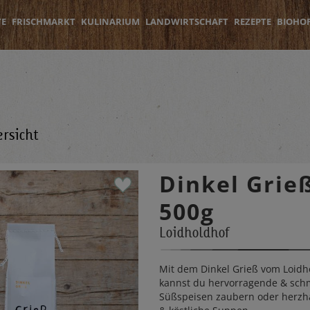
TE
FRISCHMARKT
KULINARIUM
LANDWIRTSCHAFT
REZEPTE
BIOHO
rsicht
Dinkel Grie
500g
Loidholdhof
Mit dem Dinkel Grieß vom Loidh
kannst du hervorragende & sch
Süßspeisen zaubern oder herzha