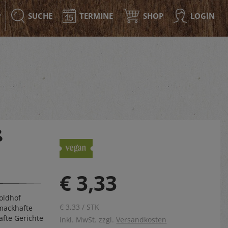
SUCHE
TERMINE
SHOP
LOGIN
F
ß
€ 3,33
oldhof
€ 3,33 / STK
mackhafte
fte Gerichte
inkl. MwSt. zzgl.
Versandkosten