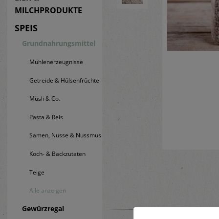
MILCHPRODUKTE
SPEIS
Grundnahrungsmittel
Mühlenerzeugnisse
Getreide & Hülsenfrüchte
Müsli & Co.
Pasta & Reis
Samen, Nüsse & Nussmus
Koch- & Backzutaten
Teige
Alle anzeigen
Gewürzregal