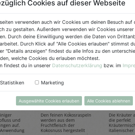
züglich Cookies auf dieser Webseite
für Jedermann
seiten verwenden auch wir Cookies um deinen Besuch auf 
h zu gestalten. Außerdem verwenden wir Cookies unserer 
. Durch deine Einwilligung werden die Daten von Drittanb
arbeitet. Durch Klick auf "Alle Cookies erlauben" stimmst
er "Details anzeigen" findest du alle Infos zu den untersch
iden, welche Cookies du erlauben möchtest.
n findest du in unserer
Datenschutzerklärung
bzw. im
Impr
einiger
Kokosraspeln
Kräuter
Statistiken
Marketing
250g
all'Itali
Rapunzel Naturkost
Sonnentor
Ausgewählte Cookies erlauben
Alle Cookies ablehnen
iniger
Den feinen Kokosraspeln
Die Kräuter al
bfluss und
werden aus dem
die perfekt
ungen auf.
Fruchtfleisch der
Kräutermisc
 Anwendung
Kokosnuss hergestellt
italienischer 