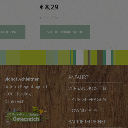
n, Risottos
Mädchen – reich an
perfekt für 
€ 8,29
€ 2,80
ichte ab.
Vitamin E und wertovllen
Tage.
Omega-3-Fettsäuren
€ 8,29 / STK
€ 2,80 / STK
NKAUFSLISTE
AUF DIE
EINKAUFSLISTE
AUF DIE
EI
ANFAHRT
Biohof Achleitner
Unterm Regenbogen 1
VERSANDKOSTEN
4070 Eferding
HÄUFIGE FRAGEN
Österreich
DOWNLOADS
BARRIEREFREIHEIT