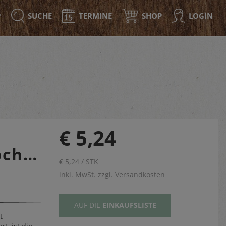
SUCHE
TERMINE
SHOP
LOGIN
F
€ 5,24
pchen
€ 5,24 / STK
inkl. MwSt. zzgl.
Versandkosten
AUF DIE
EINKAUFSLISTE
t