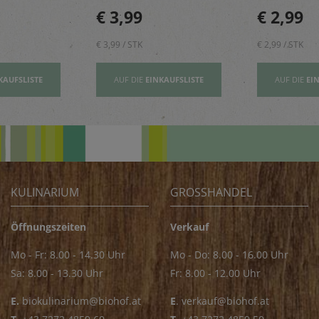
sbildung
und geben einen Hauch
rundet Pizze
€ 3,99
€ 2,99
Exotik in köstliche Kuchen
und Pastager
& Kekse
€ 3,99 / STK
€ 2,99 / STK
KAUFSLISTE
AUF DIE
EINKAUFSLISTE
AUF DIE
EI
KULINARIUM
GROSSHANDEL
Öffnungszeiten
Verkauf
Mo - Fr: 8.00 - 14.30 Uhr
Mo - Do: 8.00 - 16.00 Uhr
Sa: 8.00 - 13.30 Uhr
Fr: 8.00 - 12.00 Uhr
E.
biokulinarium@biohof.at
E
.
verkauf@biohof.at