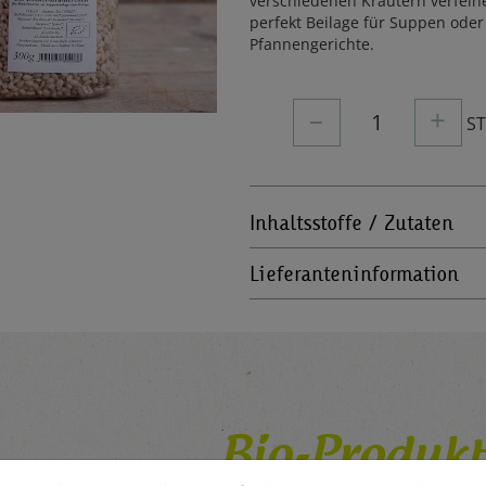
verschiedenen Kräutern verfeiner
perfekt Beilage für Suppen oder
Pfannengerichte.
–
+
1
S
Inhaltsstoffe / Zutaten
Lieferanteninformation
Bio-Produkt