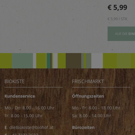
beugt Geruch
Golija-Gebirges - perfekt
€ 5,89
€ 5,99
vor.
zum Verfeinern von z.B.
Saucen
€ 5,89 / STK
€ 5,99 / STK
AUFSLISTE
AUF DIE
EINKAUFSLISTE
AUF DIE
EIN
BIOKISTE
FRISCHMARKT
Kundenservice
Öffnungszeiten
Mo - Do: 8.00 - 16.00 Uhr
Mo - Fr: 8.00 - 18.00 Uhr
Fr: 8.00 - 15.00 Uhr
Sa: 8.00 - 14.00 Uhr
E
.
dieBiokiste@biohof.at
Bürozeiten