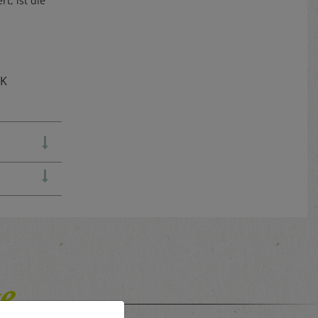
t, ist die
TK
e