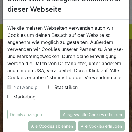
AUF DIE
AUF DIE
dieser Webseite
TE
EINKAUFSLISTE
EINKAUFSLISTE
E
Wie die meisten Webseiten verwenden auch wir
Cookies um deinen Besuch auf der Website so
angenehm wie möglich zu gestalten. Außerdem
verwenden wir Cookies unserer Partner zu Analyse-
BIOKISTE
und Marketingzwecken. Durch deine Einwilligung
werden die Daten von Drittanbieter, unter anderem
Kundenservice
auch in den USA, verarbeitet. Durch Klick auf "Alle
Cookies erlauben" stimmst du der Verwendung aller
Mo - Do: 8.00 - 16.00 Uhr
Cookies zu. Unter "Details anzeigen" findest du alle
Fr: 8.00 - 15.00 Uhr
Notwendig
Statistiken
Infos zu den unterschiedlichen Cookies, du kannst
Marketing
E
.
dieBiokiste@biohof.at
auch entscheiden, welche Cookies du erlauben
T
.
+43 7272 2597
möchtest.
Weitere Informationen findest du in unserer
Details anzeigen
Ausgewählte Cookies erlauben
Datenschutzerklärung
bzw. im
Impressum
FRISCHMARKT
Alle Cookies ablehnen
Alle Cookies erlauben