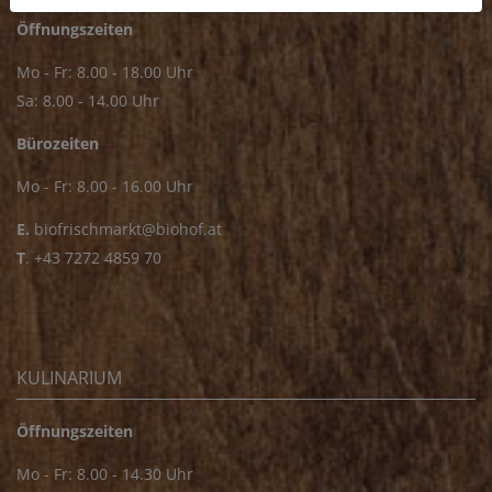
Öffnungszeiten
Mo - Fr: 8.00 - 18.00 Uhr
Sa: 8.00 - 14.00 Uhr
Bürozeiten
Mo - Fr: 8.00 - 16.00 Uhr
E.
biofrischmarkt@biohof.at
T
.
+43 7272 4859 70
KULINARIUM
Öffnungszeiten
Mo - Fr: 8.00 - 14.30 Uhr