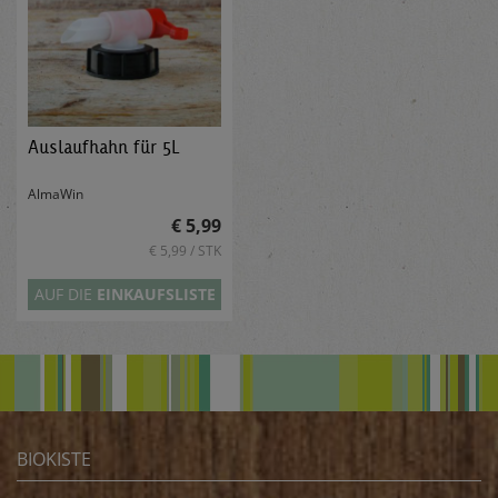
Auslaufhahn für 5L
AlmaWin
€ 5,99
€ 5,99 / STK
AUF DIE
EINKAUFSLISTE
BIOKISTE