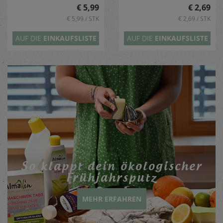
€ 5,99
€ 2,69
€ 5,99 / STK
€ 2,69 / STK
AUF DIE
EINKAUFSLISTE
AUF DIE
EINKAUFSLISTE
So klappt dein öko­lo­gi­scher
Früh­jahrs­putz
MEHR ERFAHREN