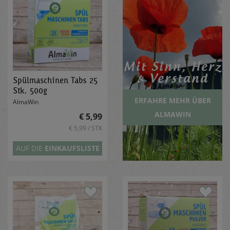
Mit Sinn, Herz
& Ver­stand
Spülmaschinen Tabs 25
Stk. 500g
ERFAHRE MEHR ÜBER
AlmaWin
ALMAWIN
€ 5,99
€ 5,99 / STK
AUF DIE
EINKAUFSLISTE