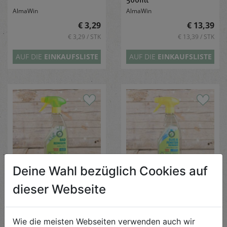
AlmaWin
AlmaWin
€ 3,29
€ 13,39
€ 3,29 / STK
€ 13,39 / STK
AUF DIE
EINKAUFSLISTE
AUF DIE
EINKAUFSLISTE
Deine Wahl bezüglich Cookies auf
Badreiniger mit Sprayer
Reiniger Glas & Fenster
dieser Webseite
500ml
500ml
AlmaWin
AlmaWin
Wie die meisten Webseiten verwenden auch wir
€ 3,89
€ 3,69