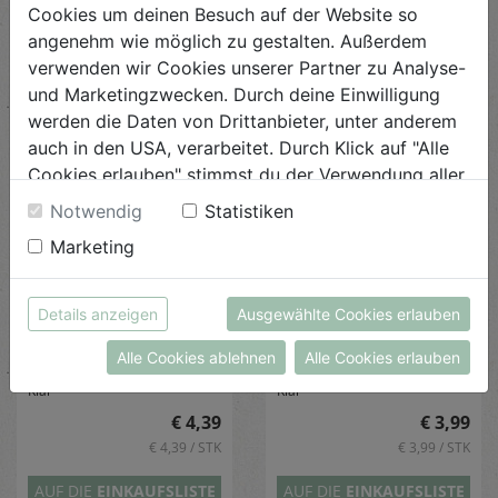
Cookies um deinen Besuch auf der Website so
€ 3,89 / STK
€ 3,69 / STK
angenehm wie möglich zu gestalten. Außerdem
AUF DIE
EINKAUFSLISTE
AUF DIE
EINKAUFSLISTE
verwenden wir Cookies unserer Partner zu Analyse-
und Marketingzwecken. Durch deine Einwilligung
werden die Daten von Drittanbieter, unter anderem
auch in den USA, verarbeitet. Durch Klick auf "Alle
Cookies erlauben" stimmst du der Verwendung aller
Cookies zu. Unter "Details anzeigen" findest du alle
Notwendig
Statistiken
Infos zu den unterschiedlichen Cookies, du kannst
Marketing
auch entscheiden, welche Cookies du erlauben
möchtest.
Weitere Informationen findest du in unserer
Details anzeigen
Ausgewählte Cookies erlauben
Datenschutzerklärung
bzw. im
Impressum
Kalklöser Zitronensäure
Entkalker 280g
Alle Cookies ablehnen
Alle Cookies erlauben
500ml
Klar
Klar
€ 4,39
€ 3,99
€ 4,39 / STK
€ 3,99 / STK
AUF DIE
EINKAUFSLISTE
AUF DIE
EINKAUFSLISTE